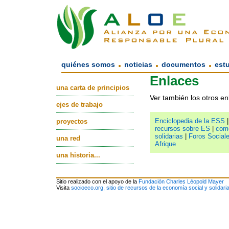
.
.
.
quiénes somos
noticias
documentos
est
Enlaces
una carta de principios
Ver también los otros e
ejes de trabajo
Enciclopedia de la ESS
proyectos
recursos sobre ES
|
come
solidarias
|
Foros Social
una red
Afrique
una historia...
Sitio realizado con el apoyo de la
Fundación Charles Léopold Mayer
Visita
socioeco.org, sitio de recursos de la economía social y solidari