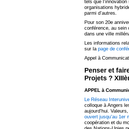
tels que l’innovation 
organisations hybride
parmi d’autres.
Pour son 20e anniver
conférence, au sein 
dans une ville millén
Les informations rel
sur la
page de confé
Appel à Communica
Penser et fair
Projets ? XII
APPEL à Communica
Le Réseau Interuniv
colloque à Angers le
aujourd’hui. Valeurs,
ouvert jusqu’au 1er
coopération et du mo
des Nations-Unies po