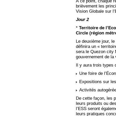
À ce point, chaque r
brièvement les princi
Vision Globale sur l
Jour 2
*
Territoire de l’E
Circle (région métr
Le deuxième jour, le
définira un « territo
sera le Quezon city 
gouvernement de la 
Il y aura trois types
Une foire de l’Écon
Expositions sur les
Activités autogéré
De cette façon, les 
leurs produits ou de
l’ESS seront égaleme
leurs pratiques con