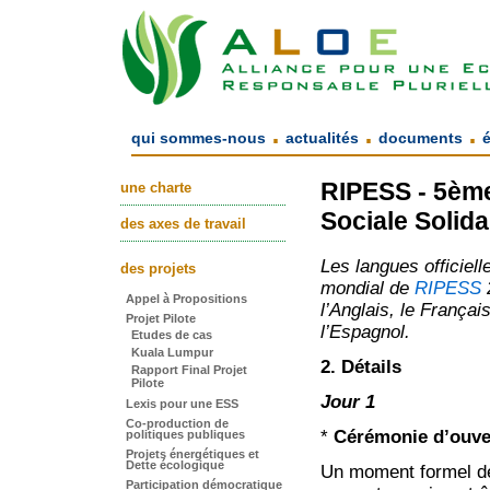
.
.
.
qui sommes-nous
actualités
documents
RIPESS - 5èm
une charte
Sociale Solida
des axes de travail
Les langues officiel
des projets
mondial de
RIPESS
Appel à Propositions
l’Anglais, le Français
Projet Pilote
l’Espagnol.
Etudes de cas
Kuala Lumpur
2. Détails
Rapport Final Projet
Pilote
Jour 1
Lexis pour une ESS
Co-production de
*
Cérémonie d’ouve
politiques publiques
Projets énergétiques et
Dette écologique
Un moment formel de
Participation démocratique