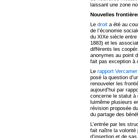
laissant une zone no
Nouvelles frontières
Le
droit
a été au cour
de l’économie social
du XIXe siècle entre 
1883) et les associa
différents les coopé
anonymes au point d’
fait pas exception à c
Le
rapport Vercamer
posé la question d’un
renouveler les fronti
aujourd’hui par rappo
concerne le statut à i
luimême plusieurs en
révision proposée du 
du partage des bénéfi
L’entrée par les stru
fait naître la volont
d’insertion et de sa