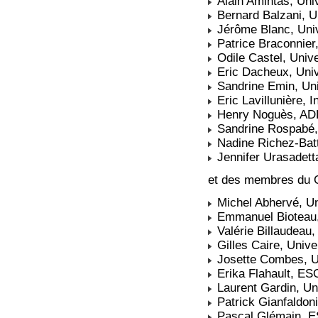
Alain Amintas, Uni
Bernard Balzani, U
Jérôme Blanc, Univ
Patrice Braconnier,
Odile Castel, Univ
Eric Dacheux, Univ
Sandrine Emin, Uni
Eric Lavillunière, 
Henry Noguès, A
Sandrine Rospabé,
Nadine Richez-Batte
Jennifer Urasadett
et des membres du C
Michel Abhervé, Uni
Emmanuel Bioteau,
Valérie Billaudeau
Gilles Caire, Univer
Josette Combes, Un
Erika Flahault, ES
Laurent Gardin, Un
Patrick Gianfaldoni
Pascal Glémain, 