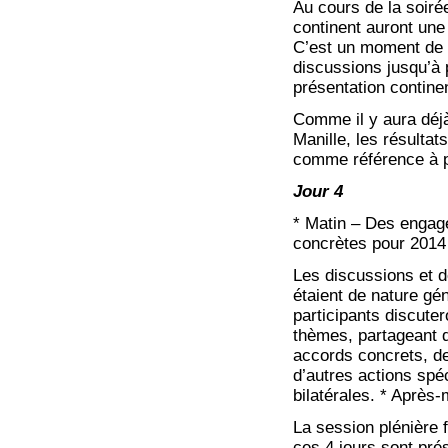
Au cours de la soiré
continent auront une
C’est un moment de c
discussions jusqu’à 
présentation contine
Comme il y aura déj
Manille, les résultat
comme référence à pr
Jour 4
* Matin – Des engage
concrètes pour 2014
Les discussions et d
étaient de nature gé
participants discute
thèmes, partageant 
accords concrets, de
d’autres actions spéc
bilatérales. * Après-
La session plénière f
ces 4 jours sont prés