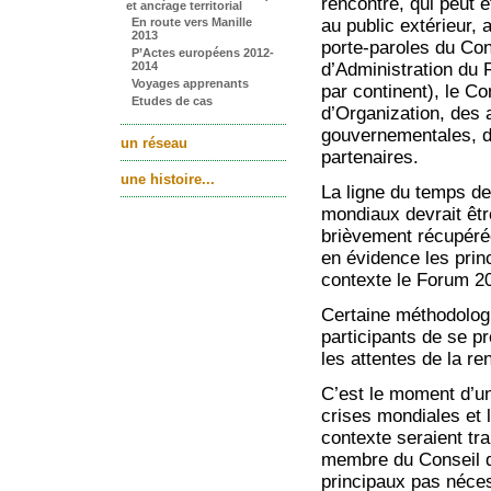
rencontre, qui peut ê
et ancrage territorial
En route vers Manille
au public extérieur,
2013
porte-paroles du Con
P’Actes européens 2012-
2014
d’Administration du
Voyages apprenants
par continent), le C
Etudes de cas
d’Organization, des 
gouvernementales, 
un réseau
partenaires.
une histoire...
La ligne du temps d
mondiaux devrait êtr
brièvement récupéré
en évidence les prin
contexte le Forum 2
Certaine méthodologi
participants de se pr
les attentes de la re
C’est le moment d’un
crises mondiales et l
contexte seraient tr
membre du Conseil d
principaux pas néce