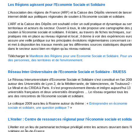
Les Régions agissent pour l’Economie Sociale et Solidaire
L’Association des régions de France (ARF) et la Caisse des Dépôts viennent de lancer e
internet dédié aux politiques régionales de soutien à l’économie sociale et solidaire.
L’ARF et la Caisse des Dépôts ont souhaité créer un outil pratique et dynamique au ser
territoriaux et acteurs du secteur. Ouvert à tous, le site propose une cartographie des 
soutien à l’économie sociale et solidaire. Il éclaire, au travers de fiches techniques, sur l
pratiques mis en place au niveau régional et local ; il donne à voir des expériences eur
assure une veille juridique sur les principales évolutions réglementaires concernant ce s
et met à disposition les travaux menés par les différentes sources statistiques disponibles
dans le secteur aussi bien en région qu’au niveau national.
Télécharger le
Manifeste des Régions pour une Economie Sociale et Solidaire. Pour 
des personnes, des territoires et de l’environnement.
Réseau Inter-Universitaire de l’Economie Sociale et Solidaire - RIUESS
Le Réseau Interuniversitaire d’Economie Sociale et Solidaire s’est constitué en l’an 200
autour des Universités de Lyon 2, de la Méditerranée, de Valenciennes, de Toulouse2 -
Le Mirail et du CRIDA à Paris. Il s’est progressivement étendu et intègre aujourd’hui 13
universités françaises et deux universités étrangères ... Le réseau organise tous les
ans des rencontres de l’économie sociale et solidaire.
Le colloque 2009 aura lieu à Roanne autour du thème : «
Entreprendre en économie
sociale et solidaire, une question politique ?
»
L’Atelier : Centre de ressources régional pour l’économie sociale et solida
L’Atelier est un lieu de partenariat technique privilégié entre les acteurs œuvrant dans l
solidaire en Île-de-France.