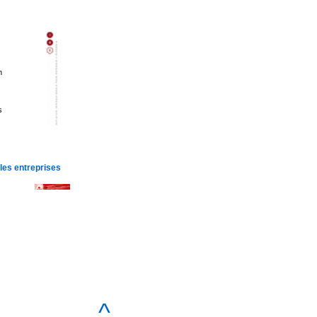
n
s
 les entreprises
^