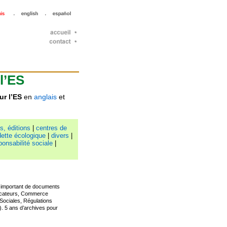
l’ES
ur l’ES
en
anglais
et
s, éditions
|
centres de
ette écologique
|
divers
|
ponsabilité sociale
|
e important de documents
ndicateurs, Commerce
Sociales, Régulations
). 5 ans d’archives pour