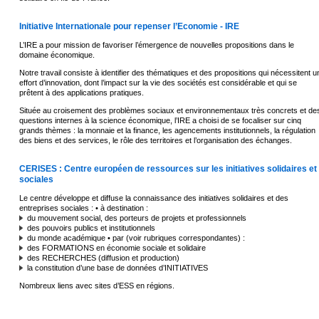
Initiative Internationale pour repenser l’Economie - IRE
L’IRE a pour mission de favoriser l’émergence de nouvelles propositions dans le
domaine économique.
Notre travail consiste à identifier des thématiques et des propositions qui nécessitent u
effort d’innovation, dont l’impact sur la vie des sociétés est considérable et qui se
prêtent à des applications pratiques.
Située au croisement des problèmes sociaux et environnementaux très concrets et de
questions internes à la science économique, l’IRE a choisi de se focaliser sur cinq
grands thèmes : la monnaie et la finance, les agencements institutionnels, la régulation
des biens et des services, le rôle des territoires et l’organisation des échanges.
CERISES : Centre européen de ressources sur les initiatives solidaires et
sociales
Le centre développe et diffuse la connaissance des initiatives solidaires et des
entreprises sociales : • à destination :
du mouvement social, des porteurs de projets et professionnels
des pouvoirs publics et institutionnels
du monde académique • par (voir rubriques correspondantes) :
des FORMATIONS en économie sociale et solidaire
des RECHERCHES (diffusion et production)
la constitution d’une base de données d’INITIATIVES
Nombreux liens avec sites d’ESS en régions.