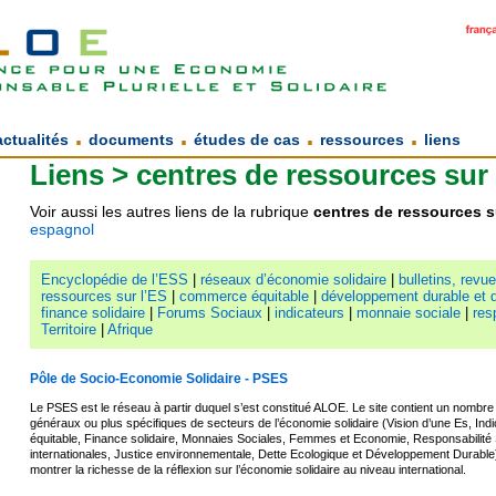
.
.
.
.
actualités
documents
études de cas
ressources
liens
Liens > centres de ressources sur 
Voir aussi les autres liens de la
rubrique
centres de ressources s
espagnol
Encyclopédie de l’ESS
|
réseaux d’économie solidaire
|
bulletins, revue
ressources sur l’ES
|
commerce équitable
|
développement durable et d
finance solidaire
|
Forums Sociaux
|
indicateurs
|
monnaie sociale
|
res
Territoire
|
Afrique
Pôle de Socio-Economie Solidaire - PSES
Le PSES est le réseau à partir duquel s’est constitué ALOE. Le site contient un nombr
généraux ou plus spécifiques de secteurs de l’économie solidaire (Vision d’une Es, I
équitable, Finance solidaire, Monnaies Sociales, Femmes et Economie, Responsabilité 
internationales, Justice environnementale, Dette Ecologique et Développement Durable
montrer la richesse de la réflexion sur l’économie solidaire au niveau international.