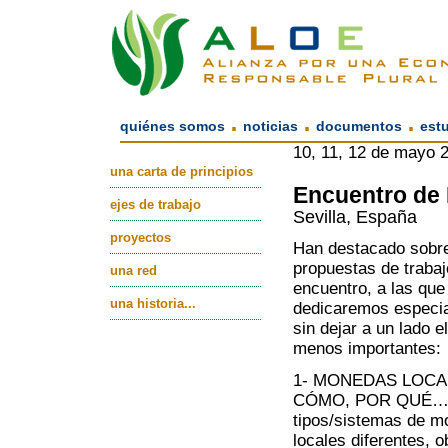
.
.
.
quiénes somos
noticias
documentos
est
10, 11, 12 de mayo 
una carta de principios
Encuentro de 
ejes de trabajo
Sevilla, España
proyectos
Han destacado sobre
propuestas de trabaj
una red
encuentro, a las que
una historia...
dedicaremos especia
sin dejar a un lado e
menos importantes:
1- MONEDAS LOCA
CÓMO, POR QUÉ…: 
tipos/sistemas de 
locales diferentes, o