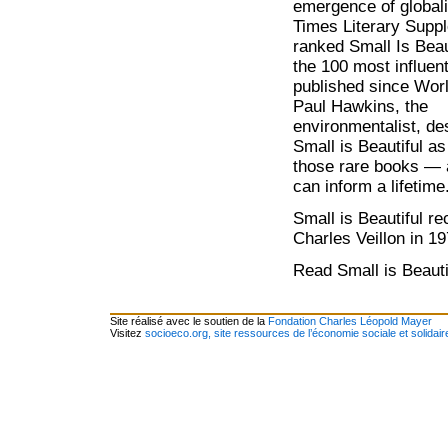
emergence of globali
Times Literary Supp
ranked Small Is Bea
the 100 most influen
published since Worl
Paul Hawkins, the
environmentalist, de
Small is Beautiful as
those rare books — 
can inform a lifetime
Small is Beautiful r
Charles Veillon in 19
Read Small is Beauti
Site réalisé avec le soutien de la
Fondation Charles Léopold Mayer
Visitez
socioeco.org, site ressources de l’économie sociale et solidair