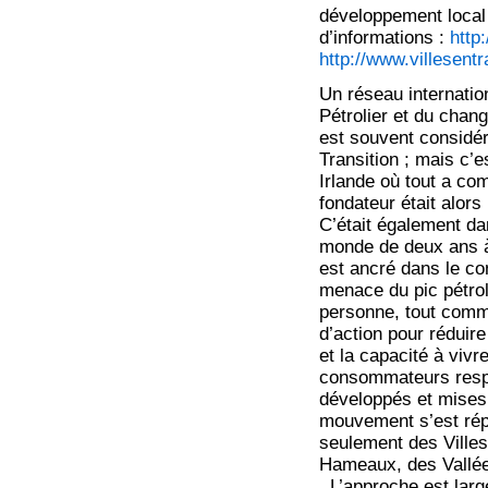
développement local
d’informations :
http
http://www.villesentr
Un réseau internation
Pétrolier et du chan
est souvent considé
Transition ; mais c’e
Irlande où tout a co
fondateur était alors
C’était également dan
monde de deux ans 
est ancré dans le co
menace du pic pétrol
personne, tout comm
d’action pour réduir
et la capacité à viv
consommateurs respo
développés et mises
mouvement s’est répa
seulement des Villes
Hameaux, des Vallées
..L’approche est lar