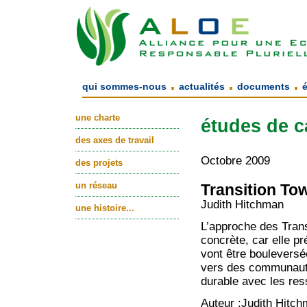
.
.
.
qui sommes-nous
actualités
documents
une charte
études de c
des axes de travail
Octobre 2009
des projets
un réseau
Transition To
Judith Hitchman
une histoire...
L’approche des Trans
concrète, car elle pr
vont être bouleversée
vers des communaut
durable avec les res
Auteur :Judith Hitchm