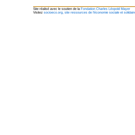
Site réalisé avec le soutien de la
Fondation Charles Léopold Mayer
Visitez
socioeco.org, site ressources de l’économie sociale et solidair