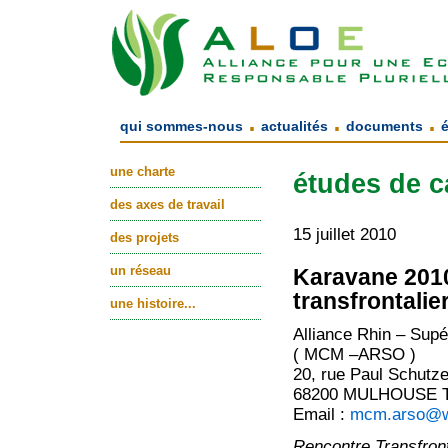
.
.
.
qui sommes-nous
actualités
documents
une charte
études de c
des axes de travail
15 juillet 2010
des projets
un réseau
Karavane 201
transfrontalie
une histoire...
Alliance Rhin – Supé
( MCM –ARSO )
20, rue Paul Schutz
68200 MULHOUSE Tél
Email :
mcm.arso@w
Rencontre Transfront