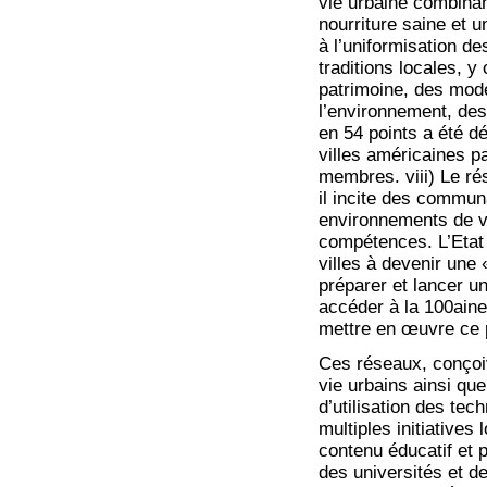
vie urbaine combina
nourriture saine et u
à l’uniformisation de
traditions locales, y
patrimoine, des mod
l’environnement, des
en 54 points a été d
villes américaines p
membres. viii) Le ré
il incite des commun
environnements de vie
compétences. L’Etat 
villes à devenir une
préparer et lancer u
accéder à la 100ain
mettre en œuvre ce 
Ces réseaux, conçoiv
vie urbains ainsi qu
d’utilisation des tec
multiples initiative
contenu éducatif et 
des universités et d