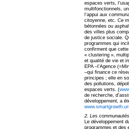
espaces verts, l’usa
multifonctionnels, un
l’appui aux communaut
citoyenne, etc. Ce 
bétonnées ou asphalt
des villes plus comp
de justice sociale. 
programmes qui incit
confirment que cette
« clustering », mult
et qualité de vie et 
EPA –l’Agence (=Mini
–qui finance ce rése
principes ; elle en 
des pollutions, dépol
espaces verts. (
www
de recherche, d’assi
développement, a été
www.smartgrowth.ur
2. Les communautés 
Le développement dur
programmes et des e