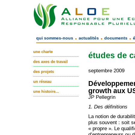
.
.
.
qui sommes-nous
actualités
documents
une charte
études de c
des axes de travail
septembre 2009
des projets
un réseau
Développement
growth aux U
une histoire...
JP Pellegrin
1. Des définitions
La notion de durabilit
plus souvent : soit s
« propre ». Le qualif
d’entrepreneurs ou 