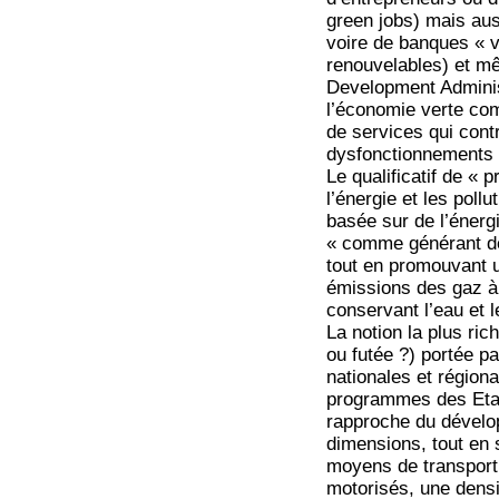
green jobs) mais au
voire de banques « v
renouvelables) et m
Development Administ
l’économie verte com
de services qui cont
dysfonctionnements e
Le qualificatif de « 
l’énergie et les pol
basée sur de l’énerg
« comme générant de
tout en promouvant 
émissions des gaz à e
conservant l’eau et 
La notion la plus ric
ou futée ?) portée p
nationales et régiona
programmes des Etats
rapproche du dévelop
dimensions, tout en s
moyens de transport 
motorisés, une densif