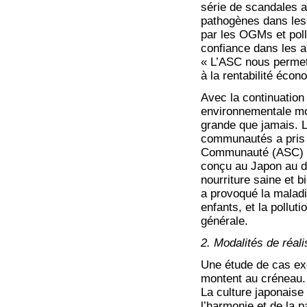
série de scandales a
pathogènes dans les 
par les OGMs et pol
confiance dans les a
« L’ASC nous permet
à la rentabilité écon
Avec la continuation
environnementale mon
grande que jamais. L
communautés a pris 
Communauté (ASC) n’
conçu au Japon au d
nourriture saine et b
a provoqué la maladi
enfants, et la pollu
générale.
2. Modalités de réal
Une étude de cas exe
montent au créneau.
La culture japonaise
l’harmonie et de la p