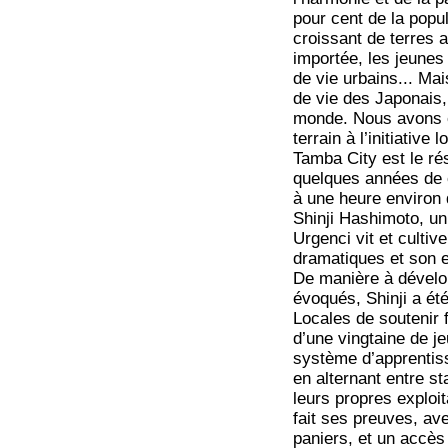
pour cent de la popu
croissant de terres a
importée, les jeunes
de vie urbains... Mai
de vie des Japonais,
monde. Nous avons eu
terrain à l’initiativ
Tamba City est le résu
quelques années de c
à une heure environ 
Shinji Hashimoto, u
Urgenci vit et cultiv
dramatiques et son e
De manière à dévelop
évoqués, Shinji a ét
Locales de soutenir f
d’une vingtaine de jeu
système d’apprentiss
en alternant entre st
leurs propres exploita
fait ses preuves, av
paniers, et un accès