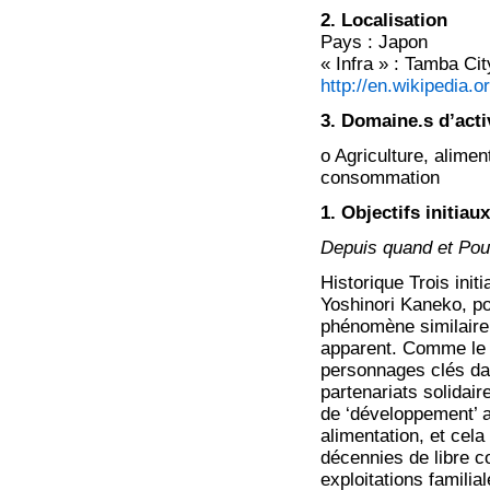
2. Localisation
Pays : Japon
« Infra » : Tamba Ci
http://en.wikipedia.o
3. Domaine.s d’acti
o Agriculture, alimen
consommation
1. Objectifs initiau
Depuis quand et Pour
Historique Trois init
Yoshinori Kaneko, p
phénomène similaire
apparent. Comme le 
personnages clés dan
partenariats solidai
de ‘développement’ a 
alimentation, et ce
décennies de libre c
exploitations famili