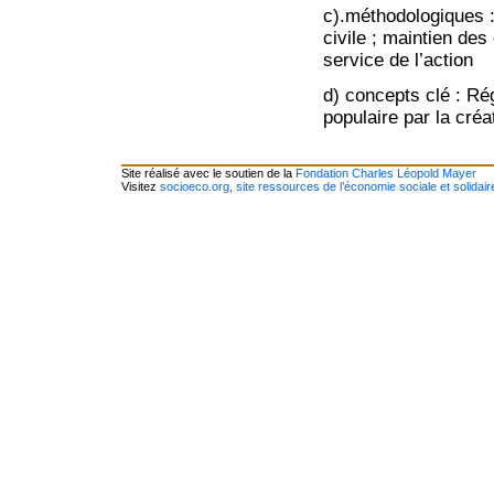
c).méthodologiques :
civile ; maintien de
service de l’action
d) concepts clé : Rég
populaire par la créa
Site réalisé avec le soutien de la
Fondation Charles Léopold Mayer
Visitez
socioeco.org, site ressources de l’économie sociale et solidair