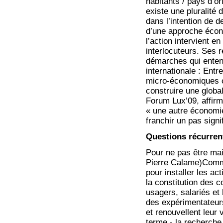
habitants / pays d’or
existe une pluralité 
dans l’intention de 
d’une approche écono
l’action intervient e
interlocuteurs. Ses 
démarches qui entend
internationale : Entr
micro-économiques c
construire une global
Forum Lux’09, affir
« une autre économie
franchir un pas signif
Questions récurren
Pour ne pas être main
Pierre Calame)Comme
pour installer les ac
la constitution des co
usagers, salariés et
des expérimentateurs
et renouvellent leur
terme,- la recherche 