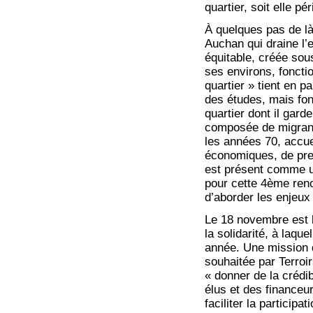
quartier, soit elle p
À quelques pas de là
Auchan qui draine l
équitable, créée sou
ses environs, foncti
quartier » tient en pa
des études, mais font
quartier dont il gard
composée de migrants
les années 70, accue
économiques, de pre
est présent comme u
pour cette 4ème renc
d’aborder les enjeux d
Le 18 novembre est l
la solidarité, à laqu
année. Une mission 
souhaitée par Terroi
« donner de la crédib
élus et des financeu
faciliter la participa