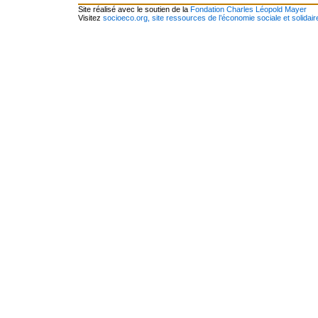
Site réalisé avec le soutien de la
Fondation Charles Léopold Mayer
Visitez
socioeco.org, site ressources de l’économie sociale et solidair