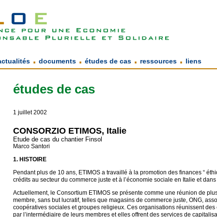
.
.
.
.
actualités
documents
études de cas
ressources
liens
études de cas
1 juillet 2002
CONSORZIO ETIMOS, Italie
Etude de cas du chantier Finsol
Marco Santori
1. HISTOIRE
Pendant plus de 10 ans, ETIMOS a travaillé à la promotion des finances “ éthiq
crédits au secteur du commerce juste et à l’économie sociale en Italie et dans
Actuellement, le Consortium ETIMOS se présente comme une réunion de plus
membre, sans but lucratif, telles que magasins de commerce juste, ONG, assoc
coopératives sociales et groupes religieux. Ces organisations réunissent des 
par l’intermédiaire de leurs membres et elles offrent des services de capitalis