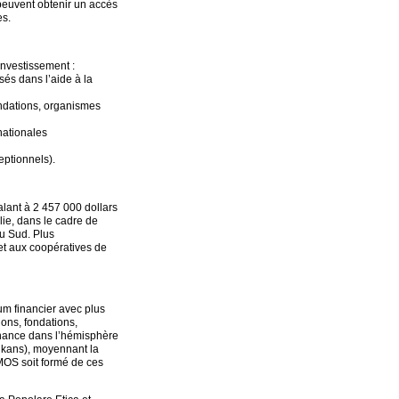
peuvent obtenir un accès
es.
investissement :
sés dans l’aide à la
ondations, organismes
nationales
eptionnels).
lant à 2 457 000 dollars
lie, dans le cadre de
du Sud. Plus
 et aux coopératives de
m financier avec plus
ons, fondations,
finance dans l’hémisphère
lkans), moyennant la
IMOS soit formé de ces