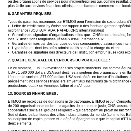
ou des organisations de services pour microentreprises qui, comme résultat, 
plus facile aux services financiers offerts par les banques commerciales local
6. GARANTIES REQUISES :
Types de garanties reconnues par ETIMOS pour l’émission de ses produits d’
Lettre de crédit stand-by émise par rapport à des fonds de garantie spéciali
microfinance (SOS FAIM, ADA, RAFAD, ONG internationales)
Garanties de signature d’organisations telles que : ONG internationales, f
locaux, institutions religieuses, réseaux d’IMF internationaux
Garanties émises par des banques ou des compagnies d’assurances inter
Hypothèques, dont les coûts administratifs sont à la charge du client
Garanties de signature des directeurs de l’institution emprunteuse (cas exc
7. QUALITE GENERALE DE L’ENCOURS DU PORTEFEUILLE :
En ce moment, ETIMOS investit dans ses projets financiers une somme équiva
USA : 1 580 000 dollars USA sont destinés à soutenir des organisations en Ita
l’économie sociale ; 877 000 dollars USA sont cédés en faveur d’institutions 
précisément, nos services financiers arrivent aux Institutions de microfinance
producteurs locaux en Amérique latine et en Afrique.
13. SOURCES FINANCIERES :
ETIMOS ne reçoit pas de donations ni de patronage. ETIMOS est un Consortiu
de 200 organisations membre – magasins de commerce juste, ONG, associati
coopératives sociales, groupes religieux – qui participent au projet de micro
Sud et dans les banlieues des villes industrialisées du monde (comme les Ba
souscription de capital propre et le dépôt d’épargne pour que le capital d’ET
deux éléments.