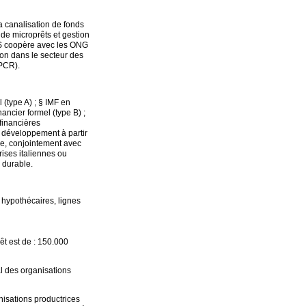
la canalisation de fonds
n de microprêts et gestion
MOS coopère avec les ONG
ion dans le secteur des
(PCR).
 (type A) ; § IMF en
ancier formel (type B) ;
financières
 développement à partir
que, conjointement avec
rises italiennes ou
 durable.
s hypothécaires, lignes
t est de : 150.000
al des organisations
nisations productrices