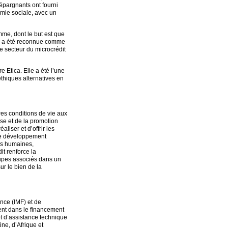
épargnants ont fourni
omie sociale, avec un
me, dont le but est que
lle a été reconnue comme
le secteur du microcrédit
Etica. Elle a été l’une
thiques alternatives en
res conditions de vie aux
se et de la promotion
iser et d’offrir les
 le développement
ces humaines,
it renforce la
roupes associés dans un
ur le bien de la
ance (IMF) et de
ent dans le financement
et d’assistance technique
ne, d’Afrique et