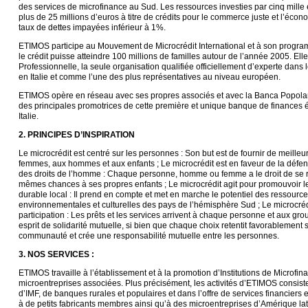
des services de microfinance au Sud. Les ressources investies par cinq mille 
plus de 25 millions d’euros à titre de crédits pour le commerce juste et l’écon
taux de dettes impayées inférieur à 1%.
ETIMOS participe au Mouvement de Microcrédit International et à son program
le crédit puisse atteindre 100 millions de familles autour de l’année 2005. E
Professionnelle, la seule organisation qualifiée officiellement d’experte dans 
en Italie et comme l’une des plus représentatives au niveau européen.
ETIMOS opère en réseau avec ses propres associés et avec la Banca Popolare 
des principales promotrices de cette première et unique banque de finances é
Italie.
2. PRINCIPES D’INSPIRATION
Le microcrédit est centré sur les personnes : Son but est de fournir de meilleu
femmes, aux hommes et aux enfants ; Le microcrédit est en faveur de la défen
des droits de l’homme : Chaque personne, homme ou femme a le droit de se réal
mêmes chances à ses propres enfants ; Le microcrédit agit pour promouvoir
durable local : Il prend en compte et met en marche le potentiel des ressour
environnementales et culturelles des pays de l’hémisphère Sud ; Le microcréd
participation : Les prêts et les services arrivent à chaque personne et aux g
esprit de solidarité mutuelle, si bien que chaque choix retentit favorablement s
communauté et crée une responsabilité mutuelle entre les personnes.
3. NOS SERVICES :
ETIMOS travaille à l’établissement et à la promotion d’Institutions de Microfin
microentreprises associées. Plus précisément, les activités d’ETIMOS consist
d’IMF, de banques rurales et populaires et dans l’offre de services financiers 
à de petits fabricants membres ainsi qu’à des microentreprises d’Amérique lati