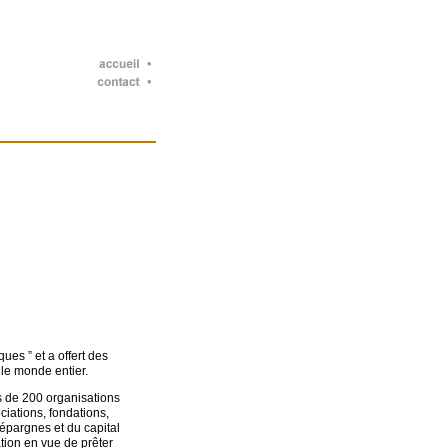
ues ” et a offert des
 le monde entier.
 de 200 organisations
iations, fondations,
épargnes et du capital
ation en vue de prêter