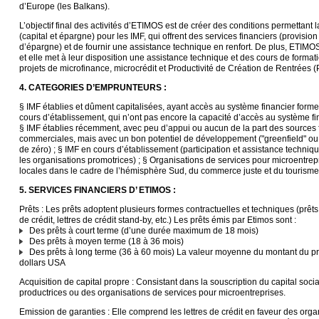
d’Europe (les Balkans).
L’objectif final des activités d’ETIMOS est de créer des conditions permettant 
(capital et épargne) pour les IMF, qui offrent des services financiers (provisio
d’épargne) et de fournir une assistance technique en renfort. De plus, ETI
et elle met à leur disposition une assistance technique et des cours de format
projets de microfinance, microcrédit et Productivité de Création de Rentrées 
4. CATEGORIES D’EMPRUNTEURS :
§ IMF établies et dûment capitalisées, ayant accès au système financier formel
cours d’établissement, qui n’ont pas encore la capacité d’accès au système fin
§ IMF établies récemment, avec peu d’appui ou aucun de la part des sources 
commerciales, mais avec un bon potentiel de développement ("greenfield" ou
de zéro) ; § IMF en cours d’établissement (participation et assistance techni
les organisations promotrices) ; § Organisations de services pour microentrep
locales dans le cadre de l’hémisphère Sud, du commerce juste et du tourisme
5. SERVICES FINANCIERS D’ ETIMOS :
Prêts : Les prêts adoptent plusieurs formes contractuelles et techniques (prêt
de crédit, lettres de crédit stand-by, etc.) Les prêts émis par Etimos sont :
Des prêts à court terme (d’une durée maximum de 18 mois)
Des prêts à moyen terme (18 à 36 mois)
Des prêts à long terme (36 à 60 mois) La valeur moyenne du montant du prê
dollars USA
Acquisition de capital propre : Consistant dans la souscription du capital soci
productrices ou des organisations de services pour microentreprises.
Emission de garanties : Elle comprend les lettres de crédit en faveur des orga