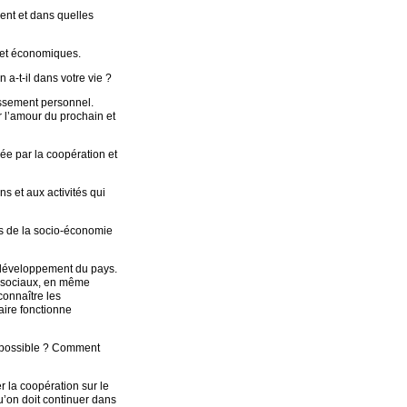
ment et dans quelles
x et économiques.
n a-t-il dans votre vie ?
issement personnel.
r l’amour du prochain et
sée par la coopération et
ns et aux activités qui
ès de la socio-économie
e développement du pays.
ts sociaux, en même
connaître les
aire fonctionne
st possible ? Comment
r la coopération sur le
qu’on doit continuer dans