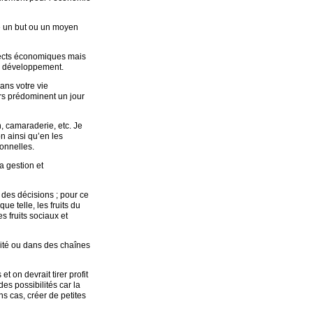
le un but ou un moyen
spects économiques mais
de développement.
ans votre vie
urs prédominent un jour
, camaraderie, etc. Je
ion ainsi qu’en les
sonnelles.
a gestion et
 des décisions ; pour ce
ue telle, les fruits du
s fruits sociaux et
rité ou dans des chaînes
t on devrait tirer profit
es possibilités car la
ns cas, créer de petites