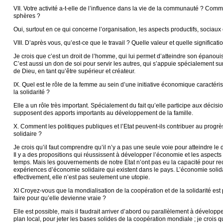
VII. Votre activité a-t-elle de l’influence dans la vie de la communauté ? Com
sphères ?
Oui, surtout en ce qui concerne l’organisation, les aspects productifs, sociau
VIII. D’après vous, qu’est-ce que le travail ? Quelle valeur et quelle significatio
Je crois que c’est un droit de l’homme, qui lui permet d’atteindre son épanou
C’est aussi un don de soi pour servir les autres, qui s’appuie spécialement su
de Dieu, en tant qu’être supérieur et créateur.
IX. Quel est le rôle de la femme au sein d’une initiative économique caractéri
la solidarité ?
Elle a un rôle très important. Spécialement du fait qu’elle participe aux décisio
supposent des apports importants au développement de la famille.
X. Comment les politiques publiques et l’Etat peuvent-ils contribuer au progr
solidaire ?
Je crois qu’il faut comprendre qu’il n’y a pas une seule voie pour atteindre l
Il y a des propositions qui réussissent à développer l’économie et les aspec
temps. Mais les gouvernements de notre Etat n’ont pas eu la capacité pour re
expériences d’économie solidaire qui existent dans le pays. L’économie solid
effectivement, elle n’est pas seulement une utopie.
XI Croyez-vous que la mondialisation de la coopération et de la solidarité e
faire pour qu’elle devienne vraie ?
Elle est possible, mais il faudrait arriver d’abord ou parallèlement à développe
plan local, pour jeter les bases solides de la coopération mondiale ; je crois 