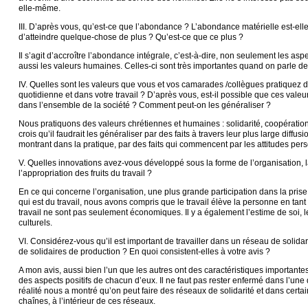
elle-même.
III. D’après vous, qu’est-ce que l’abondance ? L’abondance matérielle est-el
d’atteindre quelque-chose de plus ? Qu’est-ce que ce plus ?
Il s’agit d’accroître l’abondance intégrale, c’est-à-dire, non seulement les a
aussi les valeurs humaines. Celles-ci sont très importantes quand on parle 
IV. Quelles sont les valeurs que vous et vos camarades /collègues pratiquez d
quotidienne et dans votre travail ? D’après vous, est-il possible que ces vale
dans l’ensemble de la société ? Comment peut-on les généraliser ?
Nous pratiquons des valeurs chrétiennes et humaines : solidarité, coopération
crois qu’il faudrait les généraliser par des faits à travers leur plus large diffus
montrant dans la pratique, par des faits qui commencent par les attitudes per
V. Quelles innovations avez-vous développé sous la forme de l’organisation, l
l’appropriation des fruits du travail ?
En ce qui concerne l’organisation, une plus grande participation dans la prise
qui est du travail, nous avons compris que le travail élève la personne en tant q
travail ne sont pas seulement économiques. Il y a également l’estime de soi, le
culturels.
VI. Considérez-vous qu’il est important de travailler dans un réseau de solida
de solidaires de production ? En quoi consistent-elles à votre avis ?
A mon avis, aussi bien l’un que les autres ont des caractéristiques importantes e
des aspects positifs de chacun d’eux. Il ne faut pas rester enfermé dans l’une d
réalité nous a montré qu’on peut faire des réseaux de solidarité et dans certai
chaînes, à l’intérieur de ces réseaux.