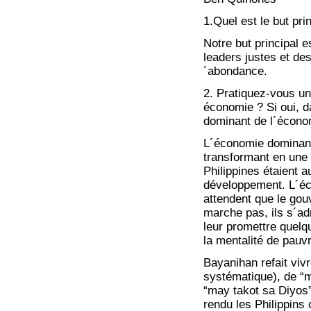
1.Quel est le but pri
Notre but principal 
leaders justes et de
´abondance.
2. Pratiquez-vous
économie ? Si oui, da
dominant de l´écono
L´économie dominant
transformant en une
Philippines étaient 
développement. L´éc
attendent que le gou
marche pas, ils s´ad
leur promettre quelq
la mentalité de pauvr
Bayanihan refait vivr
systématique), de “m
“may takot sa Diyos” 
rendu les Philippins