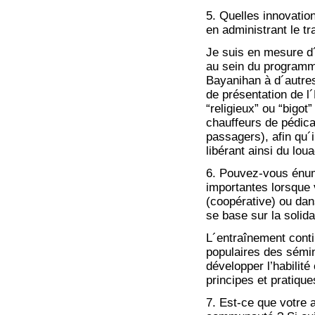
5. Quelles innovatio
en administrant le tra
Je suis en mesure d´
au sein du programme
Bayanihan à d´autres
de présentation de l
“religieux” ou “bigot
chauffeurs de pédica
passagers), afin qu´i
libérant ainsi du lo
6. Pouvez-vous énum
importantes lorsque 
(coopérative) ou dan
se base sur la solida
L´entraînement cont
populaires des sémin
développer l’habilité
principes et pratiqu
7. Est-ce que votre a