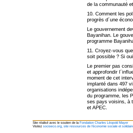
de la communauté et
10. Comment les poli
progrès d´une économ
Le gouvernement dev
Bayanihan. Le gouver
programme Bayanihan
11. Croyez-vous que l
soit possible ? Si ou
Le premier pas cons
et approfondir l´inf
moment de cet interv
implanté dans 497 vil
organisations indép
du programme, les P
ses pays voisins, à
et APEC.
Site réalisé avec le soutien de la
Fondation Charles Léopold Mayer
Visitez
socioeco.org, site ressources de l’économie sociale et solidair