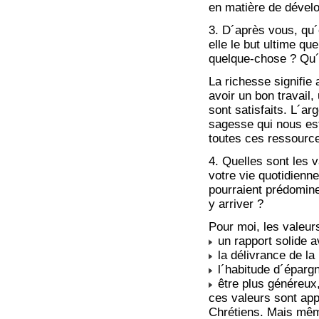
en matière de dével
3. D´après vous, qu´
elle le but ultime q
quelque-chose ? Qu´
La richesse signifie
avoir un bon travail,
sont satisfaits. L´a
sagesse qui nous est 
toutes ces ressource
4. Quelles sont les
votre vie quotidienn
pourraient prédomine
y arriver ?
Pour moi, les valeur
un rapport solide 
la délivrance de la
l´habitude d´éparg
être plus généreux,
ces valeurs sont ap
Chrétiens. Mais mêm