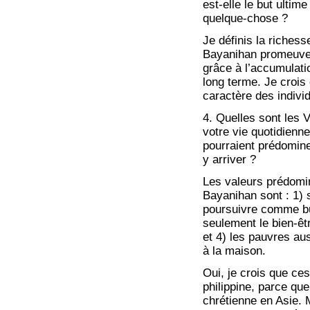
est-elle le but ulti
quelque-chose ?
Je définis la riches
Bayanihan promeuve l
grâce à l’accumulatio
long terme. Je croi
caractère des indivi
4. Quelles sont les
votre vie quotidienn
pourraient prédomine
y arriver ?
Les valeurs prédom
Bayanihan sont : 1) s
poursuivre comme but
seulement le bien-être
et 4) les pauvres au
à la maison.
Oui, je crois que ces
philippine, parce q
chrétienne en Asie.