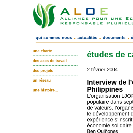
.
.
.
qui sommes-nous
actualités
documents
une charte
études de c
des axes de travail
2 février 2004
des projets
un réseau
Interview de l
Philippines
une histoire...
L’organisation LJO
populaire dans sept
de valeurs, l’organ
le développement d’
expérience s’inscri
économie solidaire 
Ben Quiñones