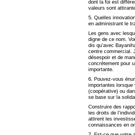
dont la foi est différ
valeurs sont attiran
5. Quelles innovatio
en administrant le tra
Les gens avec lesque
digne de ce nom. Vo
dis qu’avec Bayaniha
centre commercial. Je
désespoir et de manq
concrètement pour un
importante.
6. Pouvez-vous énum
importantes lorsque 
(coopérative) ou dan
se base sur la solida
Construire des rapp
les droits de l’indiv
attirent les investi
connaissances en or
7. Est-ce que votre a