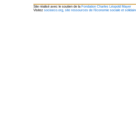
Site réalisé avec le soutien de la
Fondation Charles Léopold Mayer
Visitez
socioeco.org, site ressources de l’économie sociale et solidair