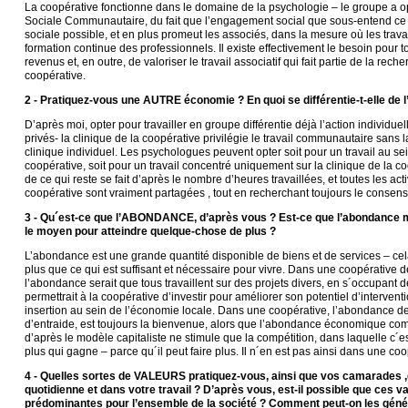
La coopérative fonctionne dans le domaine de la psychologie – le groupe a o
Sociale Communautaire, du fait que l’engagement social que sous-entend ce c
sociale possible, et en plus promeut les associés, dans la mesure où les trava
formation continue des professionnels. Il existe effectivement le besoin pour 
revenus et, en outre, de valoriser le travail associatif qui fait partie de la rec
coopérative.
2 - Pratiquez-vous une AUTRE économie ? En quoi se différentie-t-elle de
D’après moi, opter pour travailler en groupe différentie déjà l’action individue
privés- la clinique de la coopérative privilégie le travail communautaire sans la
clinique individuel. Les psychologues peuvent opter soit pour un travail au sei
coopérative, soit pour un travail concentré uniquement sur la clinique de la co
de ce qui reste se fait d’après le nombre d’heures travaillées, et toutes les acti
coopérative sont vraiment partagées , tout en recherchant toujours le consen
3 - Qu´est-ce que l’ABONDANCE, d’après vous ? Est-ce que l’abondance ma
le moyen pour atteindre quelque-chose de plus ?
L’abondance est une grande quantité disponible de biens et de services – ce
plus que ce qui est suffisant et nécessaire pour vivre. Dans une coopérative d
l’abondance serait que tous travaillent sur des projets divers, en s´occupant de
permettrait à la coopérative d’investir pour améliorer son potentiel d’interventi
insertion au sein de l’économie locale. Dans une coopérative, l’abondance d
d’entraide, est toujours la bienvenue, alors que l’abondance économique co
d’après le modèle capitaliste ne stimule que la compétition, dans laquelle c´e
plus qui gagne – parce qu´il peut faire plus. Il n´en est pas ainsi dans une coo
4 - Quelles sortes de VALEURS pratiquez-vous, ainsi que vos camarades ,
quotidienne et dans votre travail ? D’après vous, est-il possible que ces 
prédominantes pour l’ensemble de la société ? Comment peut-on les génér