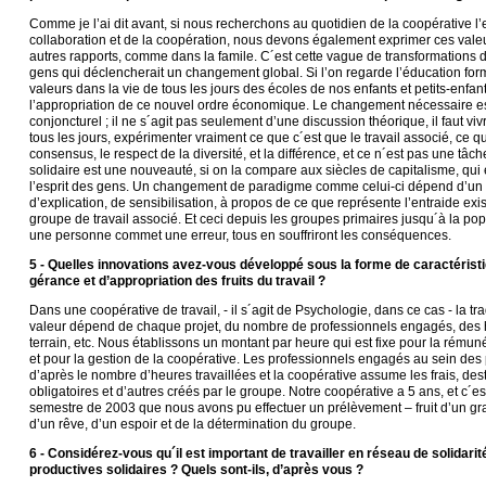
Comme je l’ai dit avant, si nous recherchons au quotidien de la coopérative l’
collaboration et de la coopération, nous devons également exprimer ces vale
autres rapports, comme dans la famile. C´est cette vague de transformations d
gens qui déclencherait un changement global. Si l’on regarde l’éducation forme
valeurs dans la vie de tous les jours des écoles de nos enfants et petits-enfant
l’appropriation de ce nouvel ordre économique. Le changement nécessaire est
conjoncturel ; il ne s´agit pas seulement d’une discussion théorique, il faut viv
tous les jours, expérimenter vraiment ce que c´est que le travail associé, ce q
consensus, le respect de la diversité, et la différence, et ce n´est pas une tâche
solidaire est une nouveauté, si on la compare aux siècles de capitalisme, qui
l’esprit des gens. Un changement de paradigme comme celui-ci dépend d’un 
d’explication, de sensibilisation, à propos de ce que représente l’entraide exi
groupe de travail associé. Et ceci depuis les groupes primaires jusqu´à la pop
une personne commet une erreur, tous en souffriront les conséquences.
5 - Quelles innovations avez-vous développé sous la forme de caractéristi
gérance et d’appropriation des fruits du travail ?
Dans une coopérative de travail, - il s´agit de Psychologie, dans ce cas - la tr
valeur dépend de chaque projet, du nombre de professionnels engagés, des he
terrain, etc. Nous établissons un montant par heure qui est fixe pour la rémun
et pour la gestion de la coopérative. Les professionnels engagés au sein des
d’après le nombre d’heures travaillées et la coopérative assume les frais, des
obligatoires et d’autres créés par le groupe. Notre coopérative a 5 ans, et c´
semestre de 2003 que nous avons pu effectuer un prélèvement – fruit d’un gr
d’un rêve, d’un espoir et de la détermination du groupe.
6 - Considérez-vous qu´il est important de travailler en réseau de solidari
productives solidaires ? Quels sont-ils, d’après vous ?