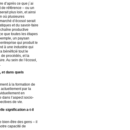
re d’après ce que j´ai
nt de référence – ou un
rait plus loin, et ainsi
on où plusieures
n marché d’écosol serait
tiques et du savoir-faire
e chaîne productive
 ce que toutes les étapes
 exemple, un paysan
entreprise qui produit le
end à une industrie qui
a bénéficié tout le
 de procédés, et la
re. Au sein de l’écosol,
.
, et dans quels
ement à la formation de
 actuellement par la
ividuellement en
e dans l’aspect socio-
ectives de vie.
e signification a-t-il
le bien-être des gens – il
 notre capacité de