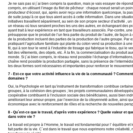
Je ne sais pas si j´ai bien compris la question, mais je vais essayer de répond
compris, en utilisant l’image du filet de pêcheur : chaque noeud serait un poi
producteur d’écosol, qui, après avoir reçu une information quelconque, la passe
de suite jusqu’à ce que tous aient accès à cette information. Dans une situati
initiatives travaillent séparément, au sein de son propre secteur d’activité , u
un réseau où tous seraient proches les uns des autres, en échangeant des pra
ayant trait à leur expérience en tant que travailleurs associés. Par-contre, un
présuppose que le produit de l’un fera partie du produit de l’autre, de façon à
de la production incluent des parties de la production de l’autre groupe. Par
pratiquant l’agriculture familiale qui plante du coton vend sa production à une 
fil, qui à son tour le vend à l’industrie de tissage qui fabrique le tissu, qui le v
fait des vêtements, des objets, etc. À la fin, la commercialisation du produit aur
monde. Si j´ai bien compris, le réseau rend possible l’échange d’informations,
chaîne rend possible la production partagée, sans la présence de l’intermédiai
les deux formes sont nécessaires et importantes pour renforcer le mouvement
7 - Est-ce que votre activité influence la vie de la communauté ? Comment
domaines ?
Oui, la Psychologie en tant qu’instrument de transformation contribue certain
groupes, à la cohésion des groupes ; les projets communautaires développés
coopérative contribuent à l’inclusion sociale des bénéficiaires, aussi bien ind
améliorant leur amour-propre, par l’exercice de la citoyenneté active, ainsi qu
économique avec le renforcement de rôles et la recherche de nouvelles persp
8 - Qu´est-ce que le travail, d’après votre expérience ? Quelle valeur et quell
dans votre vie ?
Le travail est propre à l’Homme, le travail est fondamental pour l’ équilibre et 
fait partie de la vie. C´est dans le travail que nous exprimons notre créativité,