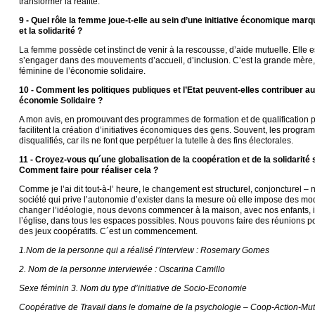
transformer la réalité.
9 - Quel rôle la femme joue-t-elle au sein d’une initiative économique mar
et la solidarité ?
La femme possède cet instinct de venir à la rescousse, d’aide mutuelle. Elle 
s’engager dans des mouvements d’accueil, d’inclusion. C’est la grande mère
féminine de l’économie solidaire.
10 - Comment les politiques publiques et l’Etat peuvent-elles contribuer a
économie Solidaire ?
A mon avis, en promouvant des programmes de formation et de qualification p
facilitent la création d’initiatives économiques des gens. Souvent, les progr
disqualifiés, car ils ne font que perpétuer la tutelle à des fins électorales.
11 - Croyez-vous qu´une globalisation de la coopération et de la solidarité 
Comment faire pour réaliser cela ?
Comme je l’ai dit tout-à-l’ heure, le changement est structurel, conjoncturel 
société qui prive l’autonomie d’exister dans la mesure où elle impose des mo
changer l’idéologie, nous devons commencer à la maison, avec nos enfants, in
l’église, dans tous les espaces possibles. Nous pouvons faire des réunions p
des jeux coopératifs. C´est un commencement.
1.Nom de la personne qui a réalisé l’interview : Rosemary Gomes
2. Nom de la personne interviewée : Oscarina Camillo
Sexe féminin 3. Nom du type d’initiative de Socio-Economie
Coopérative de Travail dans le domaine de la psychologie – Coop-Action-Mut