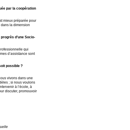
quée par la coopération
est mieux préparée pour
, dans la dimension
u progrès d’une Socio-
rofessionnelle qui
ammes d’assistance sont
soit possible ?
– nous vivons dans une
dèles ; si nous voulons
tervenir à l’école, à
our discuter, promouvoir
uelle