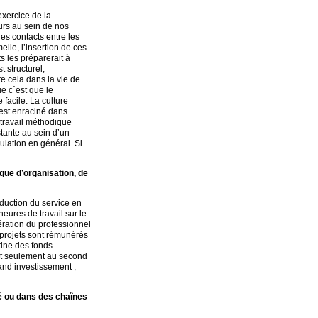
exercice de la
urs au sein de nos
es contacts entre les
lle, l’insertion de ces
s les préparerait à
 structurel,
re cela dans la vie de
ue c´est que le
 facile. La culture
 est enraciné dans
travail méthodique
stante au sein d’un
ulation en général. Si
que d’organisation, de
aduction du service en
ures de travail sur le
ération du professionnel
 projets sont rémunérés
tine des fonds
est seulement au second
and investissement ,
té ou dans des chaînes