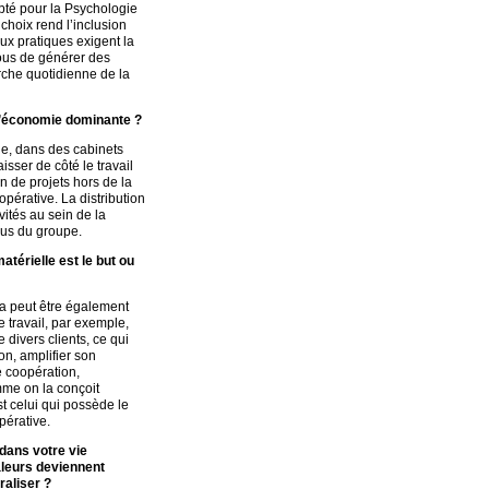
pté pour la Psychologie
hoix rend l’inclusion
ux pratiques exigent la
tous de générer des
herche quotidienne de la
 l’économie dominante ?
lle, dans des cabinets
isser de côté le travail
n de projets hors de la
opérative. La distribution
vités au sein de la
sus du groupe.
térielle est le but ou
la peut être également
e travail, par exemple,
 divers clients, ce qui
on, amplifier son
e coopération,
mme on la conçoit
st celui qui possède le
pérative.
dans votre vie
valeurs deviennent
aliser ?