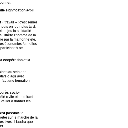
tionner.
e signification a-t-il
« travail » : c’est semer
puis en jouir plus tard.
et en jeu la solidarité
vail libère l’homme de la
ené par la malhonnêteté,
 les économies formelles
articipatifs ne
a coopération et la
sines au sein des
tive d’agir avec
r faut une formation
rogrès socio-
té civile et en offrant
 veiller à donner les
 est possible ?
rter sur le marché de la
ositives. Il faudra que
er.