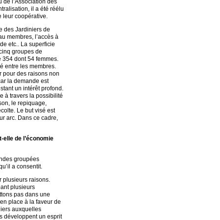
au de l’Association des
alisation, il a été réélu
e leur coopérative.
e des Jardiniers de
r au membres, l’accès à
de etc.. La superficie
 cinq groupes de
 de 354 dont 54 femmes.
té entre les membres.
r pour des raisons non
 car la demande est
tant un intérêt profond.
à travers la possibilité
son, le repiquage,
olte. Le but visé est
ur arc. Dans ce cadre,
t-elle de l’économie
andes groupées
qu’il a consentit.
plusieurs raisons.
ant plusieurs
ettons pas dans une
en place à la faveur de
niers auxquelles
s développent un esprit