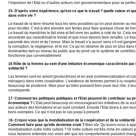
l’impulsion de l’Etat ou d’autres acteurs non gouvernementaux pour se perfec
15- D’après votre expérience, qu’est-ce que le travail ? quelle valeur et quell
dans votre vie ?
Le travail de la terre résume tous les sens possibles qu’on peut donner au mot 
pour récolter. C’est-à-dire prendre son temps pour faire quelque chose de bon 
Le travail du maraîcher le fait vivre et fait vivre les autres à coté de lui. Cela m
ancestrale qui caractérisait le travail et que nous devons faire renaître. Le tra
pauvreté des vices et de l’ennui. Mais le travail n’a aucun sens s’il est gangr
la corruption, la négligence, et le vol. Ce qu’on observe de plus en plus dans
dominantes tant au niveau du public que du privé car le système de contrôles p
fonctionne pas convenablement
16 Rôle de la femme au sein d’une initiative économique caractérisée par l
solidarité ?
Les femmes sont en amont (productrices) et en aval (commercialisation et cui
ménages) dans notre coopérative. L’existence de femmes permet à la coopéra
beaucoup de prudence. Mais pour qu’elles puissent bien jouer leur rôle, il leu
conséquente.
17- Comment les politiques publiques et l’Etat peuvent-ils contribuer au p
économique ?
L’Etat peut beaucoup en encourageant les initiatives de la socié
aux acteurs des formations et un suivi constant. Ensuite l’Etat devra à son tour
bons exemples. Ce qui n’est pas le cas jusqu’à présent.
1
8- Croyez-vous que la mondialisation de la coopération et de la solidarité
Comment faire pour qu’elle devienne vraie ?
Bien sûr. Qu’avons-nous à appo
mondialisation outre notre culture ? Or notre culture est très riche en valeurs p
nous fassions entendre nos voies afin que les comportements puissent chang