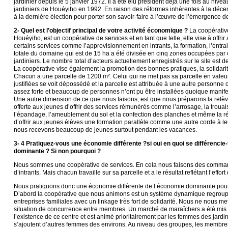
jardinier depuis le 5 janvier 1972. Il a été élu président déjà une fois au nive
jardiniers de Houéyiho en 1992. En raison des réformes inhérentes à la décentr
à la dernière élection pour porter son savoir-faire à l’œuvre de l’émergence d
2- Quel est l’objectif principal de votre activité économique ?
La coopérativ
Houéyiho, est un coopérative de services et en tant que telle, elle vise à offri
certains services comme l’approvisionnement en intrants, la formation, l’entrai
totale du domaine qui est de 15 ha a été divisée en cinq zones occupées par
jardiniers. Le nombre total d’acteurs actuellement enregistrés sur le site est
La coopérative vise également la promotion des bonnes pratiques, la solidari
Chacun a une parcelle de 1200 m². Celui qui ne met pas sa parcelle en valeu
justifiées se voit dépossédé et la parcelle est attribuée à une autre personne
assez forte et beaucoup de personnes n’ont pu être installées quoique manifes
Une autre dimension de ce que nous faisons, est que nous préparons la relève 
offerte aux jeunes d’offrir des services rémunérés comme l’arrosage, la trouai
l’épandage, l’ameublement du sol et la confection des planches et même la réc
d’offrir aux jeunes élèves une formation parallèle comme une autre corde à le
nous recevons beaucoup de jeunes surtout pendant les vacances.
3- 4 Pratiquez-vous une économie différente ?si oui en quoi se différencie-
dominante ? Si non pourquoi ?
Nous sommes une coopérative de services. En cela nous faisons des comm
d’intrants. Mais chacun travaille sur sa parcelle et a le résultat reflétant l’effort 
Nous pratiquons donc une économie différente de l’économie dominante pour 
D’abord la coopérative que nous animons est un système dynamique regroup
entreprises familiales avec un linkage très fort de solidarité. Nous ne nous m
situation de concurrence entre membres. Un marché de maraîchers a été mis 
l’existence de ce centre et est animé prioritairement par les femmes des jardi
s’ajoutent d’autres femmes des environs. Au niveau des groupes, les membre