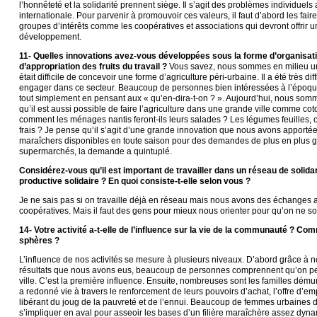
l’honnêteté et la solidarité prennent siège. Il s’agit des problèmes individuel
internationale. Pour parvenir à promouvoir ces valeurs, il faut d’abord les fair
groupes d’intérêts comme les coopératives et associations qui devront offrir u
développement.
11- Quelles innovations avez-vous développées sous la forme d’organisati
d’appropriation des fruits du travail ?
Vous savez, nous sommes en milieu urb
était difficile de concevoir une forme d’agriculture péri-urbaine. Il a été très di
engager dans ce secteur. Beaucoup de personnes bien intéressées à l’époque,
tout simplement en pensant aux « qu’en-dira-t-on ? ». Aujourd’hui, nous so
qu’il est aussi possible de faire l’agriculture dans une grande ville comme co
comment les ménages nantis feront-ils leurs salades ? Les légumes feuilles, o
frais ? Je pense qu’il s’agit d’une grande innovation que nous avons apportée :
maraîchers disponibles en toute saison pour des demandes de plus en plus g
supermarchés, la demande a quintuplé.
Considérez-vous qu’il est important de travailler dans un réseau de solida
productive solidaire ? En quoi consiste-t-elle selon vous ?
Je ne sais pas si on travaille déjà en réseau mais nous avons des échanges a
coopératives. Mais il faut des gens pour mieux nous orienter pour qu’on ne so
14- Votre activité a-t-elle de l’influence sur la vie de la communauté ? Co
sphères ?
L’influence de nos activités se mesure à plusieurs niveaux. D’abord grâce à no
résultats que nous avons eus, beaucoup de personnes comprennent qu’on pe
ville. C’est la première influence. Ensuite, nombreuses sont les familles dému
a redonné vie à travers le renforcement de leurs pouvoirs d’achat, l’offre d’e
libérant du joug de la pauvreté et de l’ennui. Beaucoup de femmes urbaines 
s’impliquer en aval pour asseoir les bases d’un filière maraîchère assez dyn