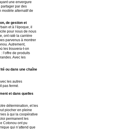
s ayant une envergure
e partager par des
n modèle alternatif de
on, de gestion et
ain et à l’époque, il
fficile pour nous de nous
 ont raté la carrière
mmes parvenus à montrer
tonou. Autrement,
ù les trouvera-t-on
 l’offre de produits
randes. Avec les
rité ou dans une chaîne
vec les autres
it pas fermé.
mment et dans quelles
tre détermination, et les
ut piocher en pleine
nies à qui la coopérative
mploi permanent les
de Cotonou ont pu
amique qui n’attend que