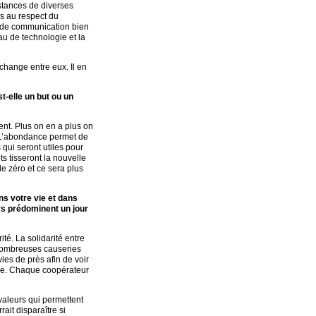
istances de diverses
es au respect du
ux de communication bien
au de technologie et la
échange entre eux. Il en
t-elle un but ou un
ent. Plus on en a plus on
n. L’abondance permet de
 qui seront utiles pour
ts tisseront la nouvelle
de zéro et ce sera plus
s votre vie et dans
urs prédominent un jour
ité. La solidarité entre
 nombreuses causeries
ies de près afin de voir
vine. Chaque coopérateur
 valeurs qui permettent
ait disparaître si