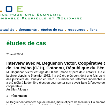
.
.
.
.
actualités
documents
études de cas
ressources
liens
études de cas
23 avril 2004
Interview avec M. Deguenon Victor, Coopérative d
de Houéyiho (CJH), Cotonou, République du Bén
M. Déguénon Victor est âgé de 60 ans, marié et père de 8 enfants. Il a e
jardinier depuis le 5 janvier 1972. Il a été élu président déjà une fois au 
des jardiniers de Houéyiho en 1992. En raison des réformes inhérentes à l
a été réélu à la dernière élection pour porter son savoir-faire à l’œuvre d
coopérative.
Aurélien Atidegla
1- Présentation
M. Déguénon Victor est âgé de 60 ans, marié et père de 8 enfants. Il a embras