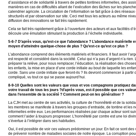
d’assistance et de solidarité à travers de petites tontines informelles, des ass
manières en cas de difficultés allant de l’exécution des tâches sur les planch
calendrier agricole. La circulation de l’information se fait grâce à des résea
structurés et par observation sur site. Ceci met tous les acteurs au même nive
diffusion des innovations se fait très rapidement.
Cela se fait très rapidement grâce à l’ouverture des acteurs et aux facilités d’
découle une émulation stimulant la production à l’échelle individuelle.
5-6-7 D’après vous, qu’est-ce que l’abondance ? L’abondance matérielle es
moyen d’atteindre quelque-chose de plus ? Qu’est-ce qu’est ce plus ?
L’abondance comprend des éléments matériels et financiers. Il faut avoir l’arg
est respecté et considéré dans la société. Celui qui n’a pas d’argent n’a rie
préparer la relève, pour nous remplacer, l’éducation, la réalisation des choses
les enfants, la mise en place d’une corde initiale au bout de laquelle les enfan
corde. Sans une corde initiale que feront-ils ? Ils devront commencer à partir 
compliqué, vu tout ce qui se passe aujourd’hui.
8-9-10 Quelles sont les valeurs que vous et vos compagnons pratiquez dan
votre travail de tous les jours ?d’après vous, est-il possible que ces vale
dans l’ensemble de la société ? Comment peut-on les généraliser ?
La CJH met au centre de ses activités, la culture de l’honnêteté et de la solidar
les membres se manifeste à travers les groupes d’entraide, de tontine et les
informelles entre eux. Les performances réalisées par chaque acteur sont suiv
comment l’aider à toujours progresser. L’honnêteté par contre est une loi di
s’évertue à l’intégrer dans ses habitudes.
Oui, il est possible de voir ces valeurs prédominer un jour. En fait ce sont des
de prévenir nombre de maladies sociales de notre époque. La corruption pourr