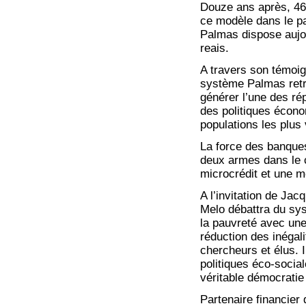
Douze ans après, 46
ce modèle dans le pa
Palmas dispose aujou
reais.
A travers son témoign
système Palmas retra
générer l’une des ré
des politiques écono
populations les plus
La force des banque
deux armes dans le c
microcrédit et une m
A l’invitation de Ja
Melo débattra du sys
la pauvreté avec une
réduction des inégali
chercheurs et élus. I
politiques éco-socia
véritable démocratie 
Partenaire financier 