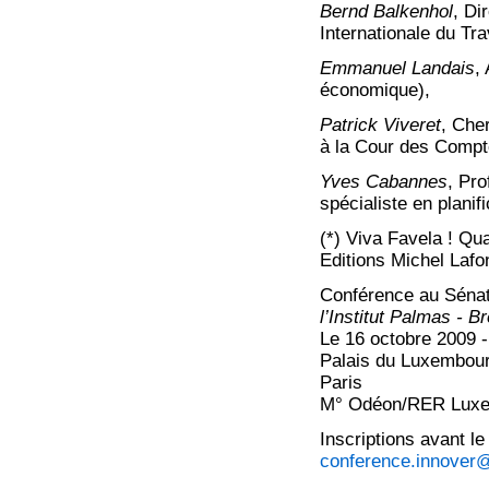
Bernd Balkenhol
, Di
Internationale du Tra
Emmanuel Landais
,
économique),
Patrick Viveret
, Che
à la Cour des Compte
Yves Cabannes
, Pro
spécialiste en planif
(*) Viva Favela ! Qu
Editions Michel Lafo
Conférence au Séna
l’Institut Palmas - Br
Le 16 octobre 2009 -
Palais du Luxembourg
Paris
M° Odéon/RER Lux
Inscriptions avant le
conference.innover