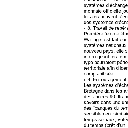
systèmes d’échanges
monnaie officielle jo
locales peuvent s’e
des systèmes d’écha
8. Travail de repér
Première femme élue
Waring s’est fait co
systèmes nationaux d
nouveau pays, elle s
interrogeant les fem
type pourraient péri
territoriale afin d’i
comptabilisée.
9. Encouragement à
Les systèmes d’écha
Bretagne dans les an
des années 90. Ils p
savoirs dans une uni
des "banques du temp
sensiblement similair
temps sociaux, votée
du temps (prêt d’un l