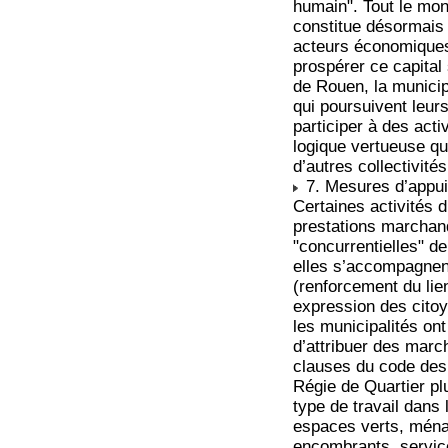
humain". Tout le mon
constitue désormais 
acteurs économiques.
prospérer ce capital 
de Rouen, la municip
qui poursuivent leur
participer à des act
logique vertueuse qui
d’autres collectivit
7. Mesures d’appui 
Certaines activités 
prestations marchan
"concurrentielles" d
elles s’accompagnent
(renforcement du lie
expression des citoy
les municipalités ont
d’attribuer des march
clauses du code des 
Régie de Quartier pl
type de travail dans 
espaces verts, mén
encombrants, servic