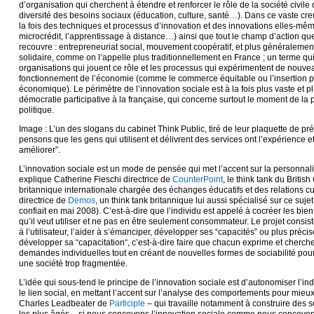
d’organisation qui cherchent à étendre et renforcer le rôle de la société civile
diversité des besoins sociaux (éducation, culture, santé…). Dans ce vaste cre
la fois des techniques et processus d’innovation et des innovations elles-m
microcrédit, l’apprentissage à distance…) ainsi que tout le champ d’action qu
recouvre : entrepreneuriat social, mouvement coopératif, et plus généralemen
solidaire, comme on l’appelle plus traditionnellement en France ; un terme qui
organisations qui jouent ce rôle et les processus qui expérimentent de nouv
fonctionnement de l’économie (comme le commerce équitable ou l’insertion par
économique). Le périmètre de l’innovation sociale est à la fois plus vaste et pl
démocratie participative à la française, qui concerne surtout le moment de la 
politique.
Image : L’un des slogans du cabinet Think Public, tiré de leur plaquette de pr
pensons que les gens qui utilisent et délivrent des services ont l’expérience e
améliorer”.
L’innovation sociale est un mode de pensée qui met l’accent sur la personnalis
explique Catherine Fieschi directrice de
CounterPoint
, le think tank du Britis
britannique internationale chargée des échanges éducatifs et des relations cu
directrice de
Demos
, un think tank britannique lui aussi spécialisé sur ce suj
confiait en mai 2008). C’est-à-dire que l’individu est appelé à cocréer les biens
qu’il veut utiliser et ne pas en être seulement consommateur. Le projet consi
à l’utilisateur, l’aider à s’émanciper, développer ses “capacités” ou plus préc
développer sa “capacitation“, c’est-à-dire faire que chacun exprime et cherch
demandes individuelles tout en créant de nouvelles formes de sociabilité pour 
une société trop fragmentée.
L’idée qui sous-tend le principe de l’innovation sociale est d’autonomiser l’ind
le lien social, en mettant l’accent sur l’analyse des comportements pour mieu
Charles Leadbeater de
Participle
– qui travaille notamment à construire des s