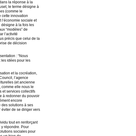
 dans la réponse à la
uset, le terme désigne à
êmes (comme le
e cette innovation
t l’économie sociale et
 désigne à la fois les
eaux “modèles” de
 l’activité
us précis que celui de la
prise de décision
ésentation : “Nous
t les idées pour les
ation et la cocréation,
h Council, l’agence
lturelles (et ancienne
et, comme elle nous le
 et services collectifs
ste à redonner du pouvoir
isément encore
e des solutions à ses
éviter de se diriger vers
ividu tout en renforçant
x y répondre. Pour
olutions sociales pour