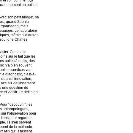
er et voir comment ça
onctionnement en petites
.
Avec son petit budget, sa
leurs, quand Sophia
rganisation, mais
 équipes. Le laboratoire
nniques, même si d’autres
, souligne Charles
exister. Comme le
ns sur le fait que les
s boites à outils, des
ic n’a bien souvent
ont les services vont
le diagnostic, c’est-à-
nt dans l’innovation,
Face au vieillissement
as une question de
t vieillir. Le défi n’est
”
Pour “découvrir”, les
es anthropologues,
t sur l’observation pour
idiens pour regarder
ple. Ils s’en servent
upport de la méthode
 afin qu’ils fassent