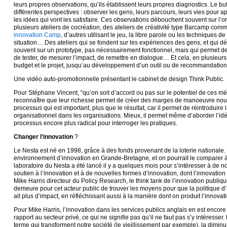
leurs propres observations, qu’ils établissent leurs propres diagnostics. Le bu
différentes perspectives : observer les gens, leurs parcours, leurs vies pour a
les idées qui vont les satisfaire. Ces observations débouchent souvent sur l’o
plusieurs ateliers de cocréation, des ateliers de créativité type Barcamp co
innovation Camp
, d’autres utilisant le jeu, la libre parole ou les techniques 
situation… Des ateliers qui se fondent sur les expériences des gens, et qui d
souvent sur un prototype, pas nécessairement fonctionnel, mais qui permet de 
de tester, de mesurer l’impact, de remettre en dialogue… Et cela, en plusieurs 
budget et le projet, jusqu’au développement d’un outil ou de recommandations
Une vidéo auto-promotionnelle présentant le cabinet de design Think Public.
Pour Stéphane Vincent, “qu’on soit d’accord ou pas sur le potentiel de ces mé
reconnaître que leur richesse permet de créer des marges de manoeuvre nouve
processus qui est important, plus que le résultat, car il permet de réintroduir
organisationnel dans les organisations. Mieux, il permet même d’aborder l’idé
processus encore plus radical pour interroger les pratiques.
Changer l’innovation
?
Le Nesta est né en 1998, grâce à des fonds provenant de la loterie nationale.
environnement d’innovation en Grande-Bretagne, et on pourrait le comparer 
laboratoire du Nesta a été lancé il y a quelques mois pour s’intéresser à de 
soutien à l’innovation et à de nouvelles formes d’innovation, dont l’innovation
Mike Harris directeur du Policy Research, le think tank de l’innovation publiqu
demeure pour cet acteur public de trouver les moyens pour que la politique d
ait plus d’impact, en réfléchissant aussi à la manière dont on produit l’innovat
Pour Mike Harris, l’innovation dans les services publics anglais en est encor
rapport au secteur privé, ce qui ne signifie pas qu’il ne faut pas s’y intéress
terme qui transforment notre société (le vieillissement par exemple), la dimin