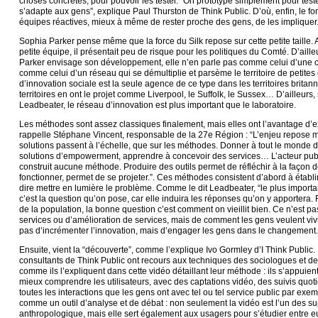
choses concrètes, pour pouvoir les tester. “On prototype simplement pour test
s’adapte aux gens”, explique Paul Thurston de Think Public. D’où, enfin, le f
équipes réactives, mieux à même de rester proche des gens, de les impliquer
Sophia Parker pense même que la force du Silk repose sur cette petite taille. 
petite équipe, il présentait peu de risque pour les politiques du Comté. D’ail
Parker envisage son développement, elle n’en parle pas comme celui d’une o
comme celui d’un réseau qui se démultiplie et parsème le territoire de petites
d’innovation sociale est la seule agence de ce type dans les territoires brita
territoires en ont le projet comme Liverpool, le Suffolk, le Sussex… D’ailleurs
Leadbeater, le réseau d’innovation est plus important que le laboratoire.
Les méthodes sont assez classiques finalement, mais elles ont l’avantage d’
rappelle Stéphane Vincent, responsable de la 27e Région : “L’enjeu repose moi
solutions passent à l’échelle, que sur les méthodes. Donner à tout le monde de
solutions d’empowerment, apprendre à concevoir des services… L’acteur publ
construit aucune méthode. Produire des outils permet de réfléchir à la façon d
fonctionner, permet de se projeter.”. Ces méthodes consistent d’abord à établir 
dire mettre en lumière le problème. Comme le dit Leadbeater, “le plus importa
c’est la question qu’on pose, car elle induira les réponses qu’on y apportera. 
de la population, la bonne question c’est comment on vieillit bien. Ce n’est p
services ou d’amélioration de services, mais de comment les gens veulent vivre e
pas d’incrémenter l’innovation, mais d’engager les gens dans le changement.
Ensuite, vient la “découverte”, comme l’explique Ivo Gormley d’I Think Public. 
consultants de Think Public ont recours aux techniques des sociologues et d
comme ils l’expliquent dans cette vidéo détaillant leur méthode : ils s’appuien
mieux comprendre les utilisateurs, avec des captations vidéo, des suivis quot
toutes les interactions que les gens ont avec tel ou tel service public par exem
comme un outil d’analyse et de débat : non seulement la vidéo est l’un des s
anthropologique, mais elle sert également aux usagers pour s’étudier entre eux