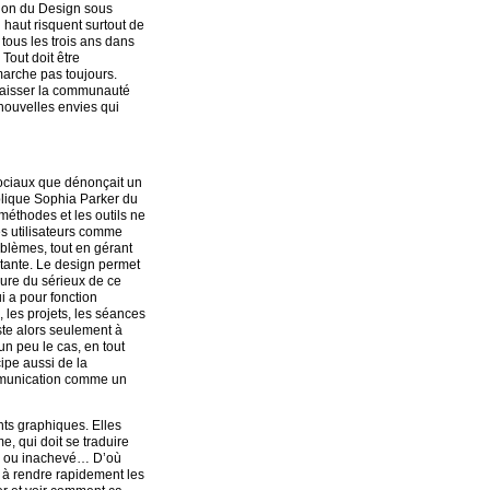
ion du Design sous
 haut risquent surtout de
tous les trois ans dans
Tout doit être
marche pas toujours.
 laisser la communauté
nouvelles envies qui
ociaux que dénonçait un
xplique Sophia Parker du
éthodes et les outils ne
les utilisateurs comme
blèmes, tout en gérant
ortante. Le design permet
ssure du sérieux de ce
i a pour fonction
 les projets, les séances
ste alors seulement à
un peu le cas, en tout
cipe aussi de la
communication comme un
nts graphiques. Elles
e, qui doit se traduire
al ou inachevé… D’où
e à rendre rapidement les