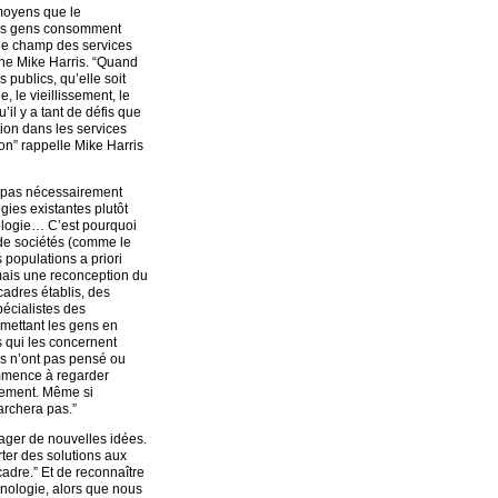
 moyens que le
 les gens consomment
 le champ des services
sène Mike Harris. “Quand
 publics, qu’elle soit
 le vieillissement, le
il y a tant de défis que
tion dans les services
tion” rappelle Mike Harris
st pas nécessairement
gies existantes plutôt
ologie… C’est pourquoi
 de sociétés (comme le
s populations a priori
 mais une reconception du
cadres établis, des
écialistes des
 mettant les gens en
 qui les concernent
res n’ont pas pensé ou
ommence à regarder
rement. Même si
archera pas.”
tager de nouvelles idées.
rter des solutions aux
cadre.” Et de reconnaître
chnologie, alors que nous