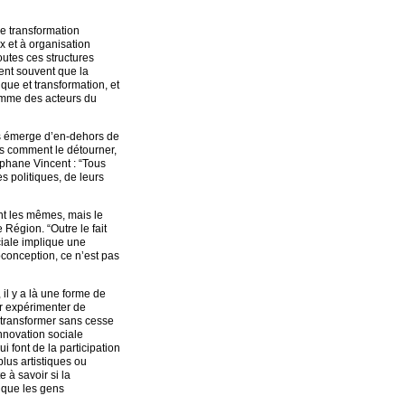
De transformation
 et à organisation
outes ces structures
sent souvent que la
que et transformation, et
comme des acteurs du
ics émerge d’en-dehors de
ais comment le détourner,
phane Vincent : “Tous
s politiques, de leurs
ont les mêmes, mais le
 Région. “Outre le fait
iale implique une
oconception, ce n’est pas
 il y a là une forme de
r expérimenter de
r transformer sans cesse
innovation sociale
i font de la participation
plus artistiques ou
 à savoir si la
 que les gens