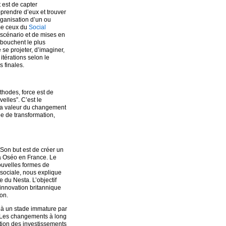
t est de capter
pprendre d’eux et trouver
rganisation d’un ou
mme ceux du
Social
de scénario et de mises en
ébouchent le plus
se projeter, d’imaginer,
itérations selon le
 finales.
thodes, force est de
lles”. C’est le
e la valeur du changement
e de transformation,
 Son but est de créer un
à Oséo en France. Le
nouvelles formes de
 sociale, nous explique
e du Nesta. L’objectif
’innovation britannique
ion.
e à un stade immature par
er. Les changements à long
ution des investissements