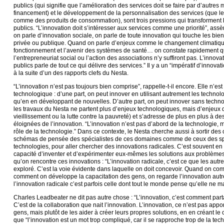
publics (qui signifie que l’amélioration des services doit se faire par d’autres
financement) et le développement de la personnalisation des services (que
comme des produits de consommation), sont trois pressions qui transforment
publics. “L’innovation doit s’intéresser aux services comme une priorité”, as
on parle d’innovation sociale, on parle de toute innovation qui touche les biens
privée ou publique. Quand on parle d’enjeux comme le changement climatique,
fonctionnement et l’avenir des systèmes de santé… on constate rapidement qu’
l’entrepreneuriat social ou l’action des associations n’y suffiront pas. L’innova
publics parle de tout ce qui délivre des services.” Il y a un “impératif d’innova
à la suite d’un des rapports clefs du Nesta.
“L’innovation n’est pas toujours bien comprise”, rappelle-t-il encore. Elle n’e
technologique : d’une part, on peut innover en utilisant autrement les technolo
qu’en en développant de nouvelles. D’autre part, on peut innover sans techn
les travaux du Nesta ne partent plus d’enjeux technologiques, mais d’enjeux
vieillissement ou la lutte contre la pauvreté) et s’adresse de plus en plus à de
éloignées de l’innovation. “L’innovation n’est pas d’abord de la technologie,
rôle de la technologie.” Dans ce contexte, le Nesta cherche aussi à sortir des 
schémas de pensée des spécialistes de ces domaines comme de ceux des sp
technologies, pour aller chercher des innovations radicales. C’est souvent en
capacité d’inventer et d’expérimenter eux-mêmes les solutions aux problèmes
qu’on rencontre ces innovations : “L’innovation radicale, c’est ce que les aut
exploré. C’est la voie évidente dans laquelle on doit concevoir. Quand on c
comment on développe la capacitation des gens, on regarde l’innovation aut
l’innovation radicale c’est parfois celle dont tout le monde pense qu’elle ne m
Charles Leadbeater ne dit pas autre chose : “L’innovation, c’est comment par
C’est de la collaboration que nait l’innovation. L’innovation, ce n’est pas appo
gens, mais plutôt de les aider à créer leurs propres solutions, en en créant le 
que “l’innovation est un mot trop compliqué, car il se rapproche trop de la te