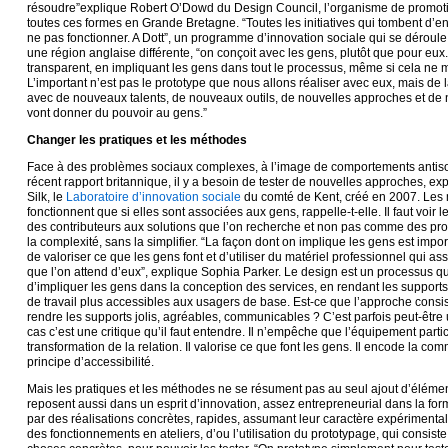
résoudre”explique Robert O’Dowd du Design Council, l’organisme de promot
toutes ces formes en Grande Bretagne. “Toutes les initiatives qui tombent d’en
ne pas fonctionner. A Dott”, un programme d’innovation sociale qui se déroule 
une région anglaise différente, “on conçoit avec les gens, plutôt que pour eux. 
transparent, en impliquant les gens dans tout le processus, même si cela ne 
L’important n’est pas le prototype que nous allons réaliser avec eux, mais de
avec de nouveaux talents, de nouveaux outils, de nouvelles approches et de 
vont donner du pouvoir au gens.”
Changer les pratiques et les méthodes
Face à des problèmes sociaux complexes, à l’image de comportements antis
récent rapport britannique, il y a besoin de tester de nouvelles approches, e
Silk, le
Laboratoire d’innovation sociale
du comté de Kent, créé en 2007. Les m
fonctionnent que si elles sont associées aux gens, rappelle-t-elle. Il faut voir 
des contributeurs aux solutions que l’on recherche et non pas comme des pro
la complexité, sans la simplifier. “La façon dont on implique les gens est imp
de valoriser ce que les gens font et d’utiliser du matériel professionnel qui a
que l’on attend d’eux”, explique Sophia Parker. Le design est un processus qu
d’impliquer les gens dans la conception des services, en rendant les supports,
de travail plus accessibles aux usagers de base. Est-ce que l’approche consi
rendre les supports jolis, agréables, communicables ? C’est parfois peut-être 
cas c’est une critique qu’il faut entendre. Il n’empêche que l’équipement parti
transformation de la relation. Il valorise ce que font les gens. Il encode la 
principe d’accessibilité.
Mais les pratiques et les méthodes ne se résument pas au seul ajout d’éléme
reposent aussi dans un esprit d’innovation, assez entrepreneurial dans la form
par des réalisations concrètes, rapides, assumant leur caractère expériment
des fonctionnements en ateliers, d’ou l’utilisation du prototypage, qui consist