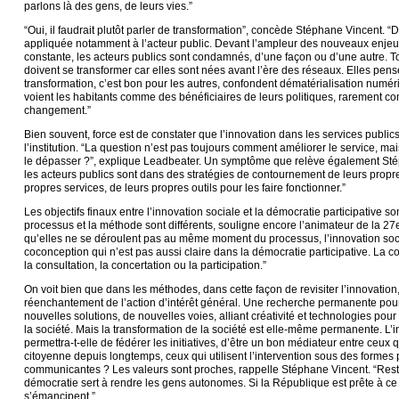
parlons là des gens, de leurs vies.”
“Oui, il faudrait plutôt parler de transformation”, concède Stéphane Vincent. “
appliquée notamment à l’acteur public. Devant l’ampleur des nouveaux enjeux
constante, les acteurs publics sont condamnés, d’une façon ou d’une autre. T
doivent se transformer car elles sont nées avant l’ère des réseaux. Elles pen
transformation, c’est bon pour les autres, confondent dématérialisation numéri
voient les habitants comme des bénéficiaires de leurs politiques, rarement 
changement.”
Bien souvent, force est de constater que l’innovation dans les services publ
l’institution. “La question n’est pas toujours comment améliorer le service, m
le dépasser ?”, explique Leadbeater. Un symptôme que relève également Sté
les acteurs publics sont dans des stratégies de contournement de leurs propre
propres services, de leurs propres outils pour les faire fonctionner.”
Les objectifs finaux entre l’innovation sociale et la démocratie participative s
processus et la méthode sont différents, souligne encore l’animateur de la 27e
qu’elles ne se déroulent pas au même moment du processus, l’innovation soc
coconception qui n’est pas aussi claire dans la démocratie participative. La c
la consultation, la concertation ou la participation.”
On voit bien que dans les méthodes, dans cette façon de revisiter l’innovation,
réenchantement de l’action d’intérêt général. Une recherche permanente pou
nouvelles solutions, de nouvelles voies, alliant créativité et technologies pou
la société. Mais la transformation de la société est elle-même permanente. L’
permettra-t-elle de fédérer les initiatives, d’être un bon médiateur entre ceux qu
citoyenne depuis longtemps, ceux qui utilisent l’intervention sous des formes 
communicantes ? Les valeurs sont proches, rappelle Stéphane Vincent. “Reste
démocratie sert à rendre les gens autonomes. Si la République est prête à ce
s’émancipent.”