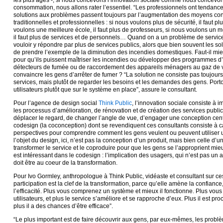
les plus âgés -, si nous concevons l’innovation sociale comme nous concevo
consommation, nous allons rater l’essentiel. “Les professionnels ont tendanc
solutions aux problèmes passent toujours par l’augmentation des moyens con
traditionnelles et professionnelles : si nous voulons plus de sécurité, il faut pl
voulons une meilleure école, il faut plus de professeurs, si nous voulons un m
il faut plus de services et de personnels… Quand on a un problème de servic
vouloir y répondre par plus de services publics, alors que bien souvent les solu
de prendre l’exemple de la diminution des incendies domestiques. Faut-il mi
pour qu’ils puissent maîtriser les incendies ou développer des programmes d’i
détecteurs de fumée ou de raccordement des appareils ménagers au gaz de 
convaincre les gens d’arrêter de fumer ? “La solution ne consiste pas toujours
services, mais plutôt de regarder les besoins et les demandes des gens. Porto
utilisateurs plutôt que sur le système en place”, assure le consultant.
Pour l’agence de design social
Think Public
, l’innovation sociale consiste à 
les processus d’amélioration, de rénovation et de création des services publics
déplacer le regard, de changer l’angle de vue, d’engager une conception centré
codesign (la coconception) dont se revendiquent ces consultants consiste à ca
perspectives pour comprendre comment les gens veulent ou peuvent utiliser u
l’objet du design, ici, n’est pas la conception d’un produit, mais bien celle d’u
transformer le service et le coproduire pour que les gens se l’approprient mieu
est intéressant dans le codesign : l’implication des usagers, qui n’est pas un ali
doit être au coeur de la transformation.
Pour Ivo Gormley, anthropologue à Think Public, vidéaste et consultant sur ces
participation est la clef de la transformation, parce qu’elle amène la confiance,
l’efficacité. Plus vous comprenez un système et mieux il fonctionne. Plus vous
utilisateurs, et plus le service s’améliore et se rapproche d’eux. Plus il est pro
plus il a des chances d’être efficace”.
“Le plus important est de faire découvrir aux gens, par eux-mêmes, les problè