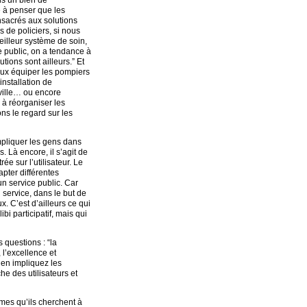
ns un bien de
e à penser que les
sacrés aux solutions
us de policiers, si nous
eilleur système de soin,
e public, on a tendance à
tions sont ailleurs.” Et
eux équiper les pompiers
nstallation de
ville… ou encore
 à réorganiser les
ns le regard sur les
impliquer les gens dans
. Là encore, il s’agit de
e sur l’utilisateur. Le
pter différentes
n service public. Car
n service, dans le but de
x. C’est d’ailleurs ce qui
bi participatif, mais qui
 questions : “la
 l’excellence et
 en impliquez les
che des utilisateurs et
mes qu’ils cherchent à