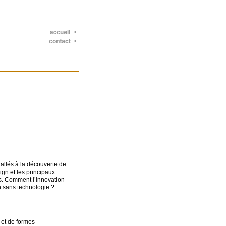
allés à la découverte de
ign et les principaux
ics. Comment l’innovation
on sans technologie ?
 et de formes