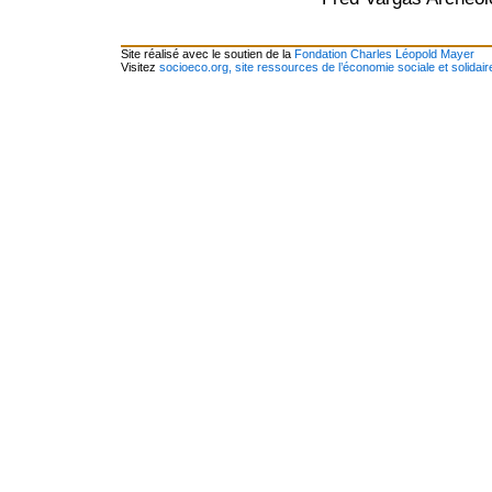
Site réalisé avec le soutien de la
Fondation Charles Léopold Mayer
Visitez
socioeco.org, site ressources de l’économie sociale et solidair