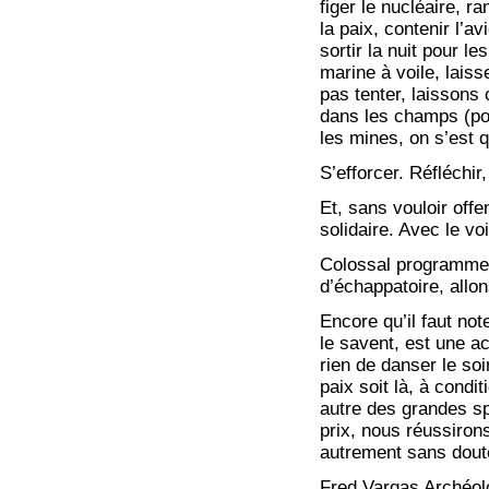
figer le nucléaire, r
la paix, contenir l’a
sortir la nuit pour le
marine à voile, laiss
pas tenter, laissons 
dans les champs (pou
les mines, on s’est
S’efforcer. Réfléchi
Et, sans vouloir off
solidaire. Avec le v
Colossal programme 
d’échappatoire, allon
Encore qu’il faut note
le savent, est une a
rien de danser le soi
paix soit là, à condi
autre des grandes sp
prix, nous réussiron
autrement sans dout
Fred Vargas Archéol