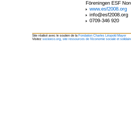
Föreningen ESF Nor
www.esf2008.org
info@esf2008.org
0709-346 920
Site réalisé avec le soutien de la
Fondation Charles Léopold Mayer
Visitez
socioeco.org, site ressources de l’économie sociale et solidair