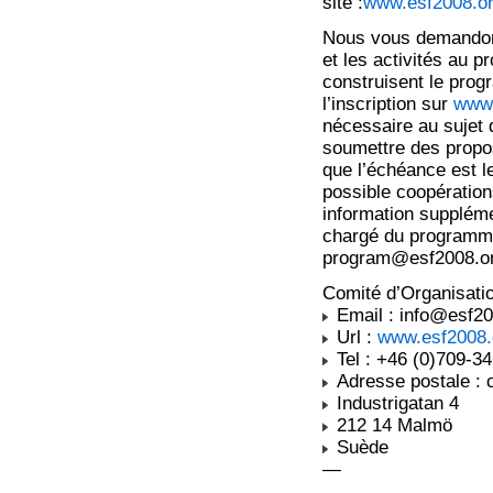
site :
www.esf2008.o
Nous vous demandons
et les activités au 
construisent le prog
l’inscription sur
www.
nécessaire au sujet
soumettre des propo
que l’échéance est l
possible coopération
information suppléme
chargé du programme
program@esf2008.o
Comité d’Organisati
Email : info@esf20
Url :
www.esf2008.
Tel : +46 (0)709-3
Adresse postale : 
Industrigatan 4
212 14 Malmö
Suède
—