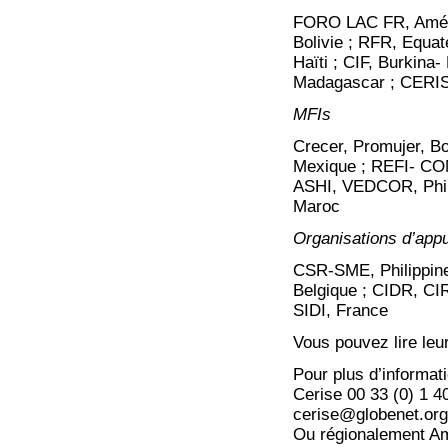
FORO LAC FR, Améri
Bolivie ; RFR, Equa
Haïti ; CIF, Burkina
Madagascar ; CERI
MFIs
Crecer, Promujer, Bol
Mexique ; REFI- CO
ASHI, VEDCOR, Phil
Maroc
Organisations d’appu
CSR-SME, Philippin
Belgique ; CIDR, C
SIDI, France
Vous pouvez lire leu
Pour plus d’informat
Cerise 00 33 (0) 1 4
cerise@globenet.or
Ou régionalement Am