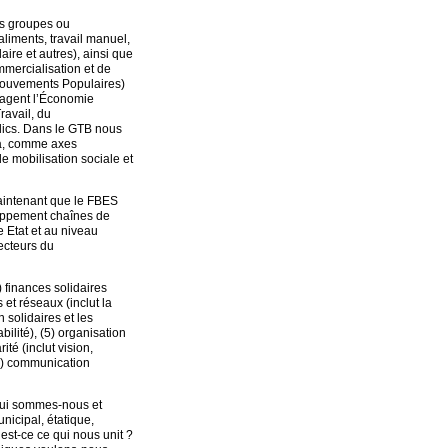
es groupes ou
aliments, travail manuel,
aire et autres), ainsi que
mercialisation et de
 Mouvements Populaires)
ragent l’Économie
ravail, du
blics. Dans le GTB nous
jà, comme axes
de mobilisation sociale et
maintenant que le FBES
veloppement chaînes de
e Etat et au niveau
secteurs du
 finances solidaires
 et réseaux (inclut la
solidaires et les
ilité), (5) organisation
té (inclut vision,
(7) communication
qui sommes-nous et
nicipal, étatique,
u’est-ce ce qui nous unit ?