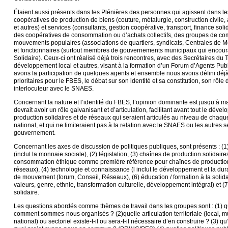
Étaient aussi présents dans les Plénières des personnes qui agissent dans l
coopératives de production de biens (couture, métalurgie, construction civile, 
et autres) et services (consultants, gestion coopérative, transport, finance solid
des coopératives de consommation ou d’achats collectifs, des groupes de com
mouvements populaires (associations de quartiers, syndicats, Centrales de
et fonctionnaires (surtout membres de gouvernements municipaux qui encou
Solidaire). Ceux-ci ont réalisé déjà trois rencontres, avec des Secrétaires du T
développement local et autres, visant à la formation d’un Forum d’Agents Pu
avons la participation de quelques agents et ensemble nous avons défini dé
prioritaires pour le FBES, le débat sur son identité et sa constitution, son rôle 
interlocuteur avec le SNAES.
Concernant la nature et l’identité du FBES, l’opinion dominante est jusqu’à 
devrait avoir un rôle galvanisant et d’articulation, facilitant avant tout le dé
production solidaires et de réseaux qui seraient articulés au niveau de chaqu
national, et qui ne limiteraient pas à la relation avec le SNAES ou les autres 
gouvernement.
Concernant les axes de discussion de politiques publiques, sont présents : (1)
(inclut la monnaie sociale), (2) législation, (3) chaînes de production solidaires
consommation éthique comme première référence pour chaînes de production 
réseaux), (4) technologie et connaissance (l inclut le développement et la durab
de mouvement (forum, Conseil, Réseaux), (6) éducation / formation à la solidari
valeurs, genre, ethnie, transformation culturelle, développement intégral) et 
solidaire.
Les questions abordés comme thèmes de travail dans les groupes sont : (1) 
comment sommes-nous organisés ? (2)quelle articulation territoriale (local, mu
national) ou sectoriel existe-t-il ou sera-t-il nécessaire d’en construire ? (3) q