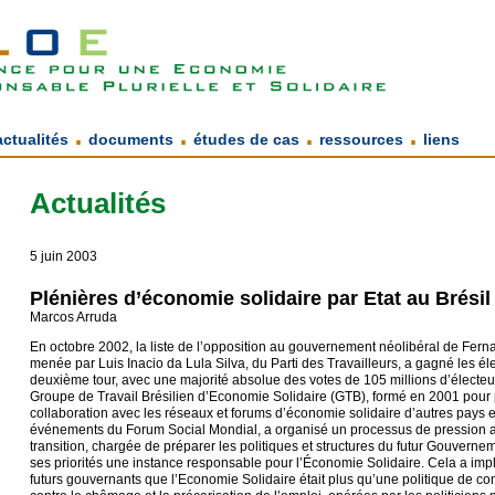
.
.
.
.
actualités
documents
études de cas
ressources
liens
Actualités
5 juin 2003
Plénières d’économie solidaire par Etat au Brésil
Marcos Arruda
En octobre 2002, la liste de l’opposition au gouvernement néolibéral de Fe
menée par Luis Inacio da Lula Silva, du Parti des Travailleurs, a gagné les él
deuxième tour, avec une majorité absolue des votes de 105 millions d’électeu
Groupe de Travail Brésilien d’Economie Solidaire (GTB), formé en 2001 pour 
collaboration avec les réseaux et forums d’économie solidaire d’autres pays et
événements du Forum Social Mondial, a organisé un processus de pression a
transition, chargée de préparer les politiques et structures du futur Gouverne
ses priorités une instance responsable pour l’Économie Solidaire. Cela a imp
futurs gouvernants que l’Economie Solidaire était plus qu’une politique de co