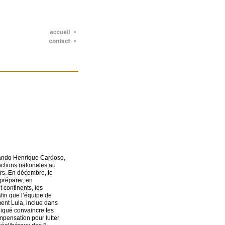
rnando Henrique Cardoso,
ections nationales au
rs. En décembre, le
préparer, en
 continents, les
fin que l’équipe de
ment Lula, inclue dans
liqué convaincre les
mpensation pour lutter