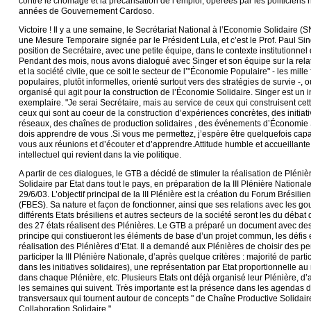
contre le chômage et la précarisation de l’emploi, opérées par les politiciens
années de Gouvernement Cardoso.
Victoire ! Il y a une semaine, le Secrétariat National à l’Economie Solidaire (
une Mesure Temporaire signée par le Président Lula, et c’est le Prof. Paul Si
position de Secrétaire, avec une petite équipe, dans le contexte institutionnel 
Pendant des mois, nous avons dialogué avec Singer et son équipe sur la relati
et la société civile, que ce soit le secteur de l’"Économie Populaire" - les mille 
populaires, plutôt informelles, orienté surtout vers des stratégies de survie -, o
organisé qui agit pour la construction de l’Économie Solidaire. Singer est un 
exemplaire. "Je serai Secrétaire, mais au service de ceux qui construisent cet
ceux qui sont au coeur de la construction d’expériences concrètes, des initia
réseaux, des chaînes de production solidaires , des événements d’Économie 
dois apprendre de vous .Si vous me permettez, j’espère être quelquefois cap
vous aux réunions et d’écouter et d’apprendre.Attitude humble et accueillante,
intellectuel qui revient dans la vie politique.
A partir de ces dialogues, le GTB a décidé de stimuler la réalisation de Plén
Solidaire par Etat dans tout le pays, en préparation de la III Plénière Nationale
29/6/03. L’objectif principal de la III Plénière est la création du Forum Brésil
(FBES). Sa nature et façon de fonctionner, ainsi que ses relations avec les 
différents Etats brésiliens et autres secteurs de la société seront les du débat 
des 27 états réalisent des Plénières. Le GTB a préparé un document avec des
principe qui constiueront les éléments de base d’un projet commun, les défis e
réalisation des Plénières d’Etat. Il a demandé aux Plénières de choisir des p
participer la III Plénière Nationale, d’après quelque critères : majorité de parti
dans les initiatives solidaires), une représentation par Etat proportionnelle a
dans chaque Plénière, etc. Plusieurs Etats ont déjà organisé leur Plénière, d’
les semaines qui suivent. Très importante est la présence dans les agendas 
transversaux qui tournent autour de concepts " de Chaîne Productive Solidair
Collaboration Solidaire."