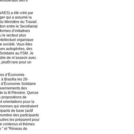
 néolibéraux des 8
SNAES) a été créé par
nger qui a assumé la
du Ministère du Travail.
on entre le Secrétariat
formes d’initiatives
u le secteur plus
intellectuel organique
te société. Vous êtes
tives autogérées, des
Solidaire au FSM. Je
able de m’asseoir avec
 plutôt rare pour un
ières d’Économie
 à Brasília les 26-
ien d’Économie Solidaire
gouvernements des
de la III Plénière. Quinze
 propositions de
t orientations pour la
ersonnes qui viendraient
cipants de base (actif
u nombre des participants
autres les préparent pour
de contenus et thèmes
e " et "Réseau de