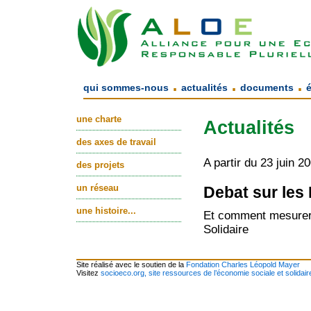
.
.
.
qui sommes-nous
actualités
documents
une charte
Actualités
des axes de travail
A partir du 23 juin 2
des projets
un réseau
Debat sur les
une histoire...
Et comment mesurer l
Solidaire
Site réalisé avec le soutien de la
Fondation Charles Léopold Mayer
Visitez
socioeco.org, site ressources de l’économie sociale et solidair