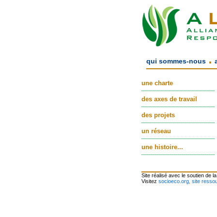
.
qui sommes-nous
une charte
des axes de travail
des projets
un réseau
une histoire...
Site réalisé avec le soutien de l
Visitez
socioeco.org, site ressou