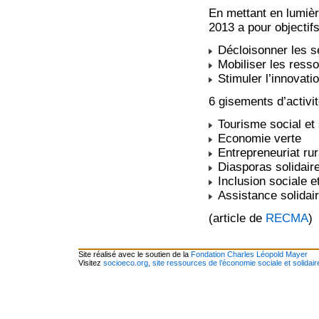
En mettant en lumiè
2013 a pour objectifs
Décloisonner les sec
Mobiliser les ress
Stimuler l’innovati
6 gisements d’activit
Tourisme social et 
Economie verte
Entrepreneuriat rur
Diasporas solidair
Inclusion sociale e
Assistance solidai
(article de
RECMA
)
Site réalisé avec le soutien de la
Fondation Charles Léopold Mayer
Visitez
socioeco.org, site ressources de l’économie sociale et solidair