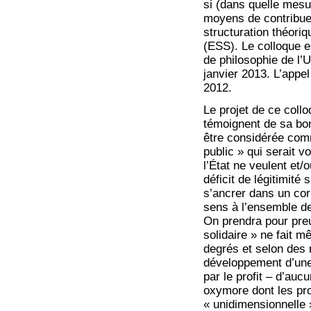
si (dans quelle mesur
moyens de contribuer 
structuration théori
(ESS). Le colloque e
de philosophie de l’U
janvier 2013. L’appe
2012.
Le projet de ce collo
témoignent de sa bon
être considérée com
public » qui serait v
l’État ne veulent et
déficit de légitimité 
s’ancrer dans un cor
sens à l’ensemble de
On prendra pour pre
solidaire » ne fait 
degrés et selon des m
développement d’une
par le profit – d’au
oxymore dont les pr
« unidimensionnelle 