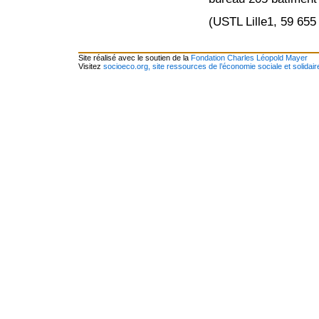
(USTL Lille1, 59 655
Site réalisé avec le soutien de la
Fondation Charles Léopold Mayer
Visitez
socioeco.org, site ressources de l’économie sociale et solidair