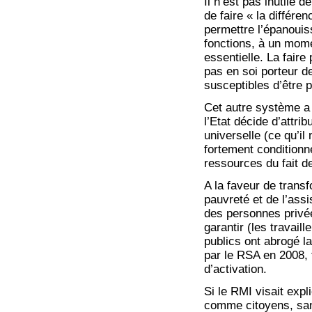
Il n’est pas inutile 
de faire « la différe
permettre l’épanouis
fonctions, à un mome
essentielle. La faire
pas en soi porteur d
susceptibles d’être 
Cet autre système a 
l’Etat décide d’attr
universelle (ce qu’il
fortement conditionn
ressources du fait de
A la faveur de trans
pauvreté et de l’ass
des personnes privée
garantir (les travail
publics ont abrogé la
par le RSA en 2008, f
d’activation.
Si le RMI visait expl
comme citoyens, san